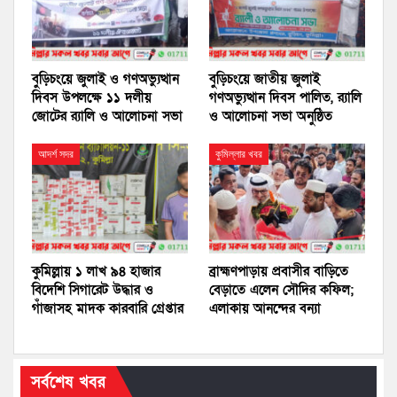
বুড়িচংয়ে জুলাই ও গণঅভ্যুত্থান
বুড়িচংয়ে জাতীয় জুলাই
দিবস উপলক্ষে ১১ দলীয়
গণঅভ্যুত্থান দিবস পালিত, র‍্যালি
জোটের র‍্যালি ও আলোচনা সভা
ও আলোচনা সভা অনুষ্ঠিত
আদর্শ সদর
কুমিল্লার খবর
কুমিল্লায় ১ লাখ ৯৪ হাজার
ব্রাহ্মণপাড়ায় প্রবাসীর বাড়িতে
বিদেশি সিগারেট উদ্ধার ও
বেড়াতে এলেন সৌদির কফিল;
গাঁজাসহ মাদক কারবারি গ্রেপ্তার
এলাকায় আনন্দের বন্যা
সর্বশেষ খবর