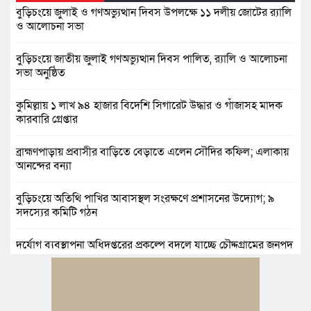
বুড়িচংয়ে জুলাই ও গণঅভ্যুত্থান দিবস উপলক্ষে ১১ দলীয় জোটের র‍্যালি
ও আলোচনা সভা
বুড়িচংয়ে জাতীয় জুলাই গণঅভ্যুত্থান দিবস পালিত, র‍্যালি ও আলোচনা
সভা অনুষ্ঠিত
কুমিল্লায় ১ লাখ ৯৪ হাজার বিদেশি সিগারেট উদ্ধার ও গাঁজাসহ মাদক
কারবারি গ্রেপ্তার
ব্রাহ্মণপাড়ায় প্রবাসীর বাড়িতে বেড়াতে এলেন সৌদির কফিল; এলাকায়
আনন্দের বন্যা
বুড়িচংয়ে অতিথি পাখির আবাসস্থল সংরক্ষণে প্রশাসনের উদ্যোগ; ৯
সদস্যের কমিটি গঠন
দুর্যোগ ব্যবস্থাপনা অধিদপ্তরের প্রকল্পে বদলে যাচ্ছে চৌদ্দগ্রামের জনপদ
নিমসার জুনাব আলী ডিগ্রি কলেজ ছাত্রদলের কমিটি ঘোষণা: আনন্দ
মিছিল ও সংবর্ধনা