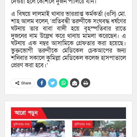
দেওয়া হলে কৌশলে দুজন পালিয়ে যান।
এ বিষয়ে লালমাই থানার ভারপ্রাপ্ত কর্মকর্তা (ওসি) মো.
শাহ আলম বলেন, ‘প্রতিবন্ধী তরুণীকে সংঘবদ্ধ ধর্ষণের
ঘটনায় তার বাবা বাদী হয়ে বৃহস্পতিবার রাতে
দুজনের নাম উল্লেখ করে থানায় মামলা করেছেন। এ
ঘটনায় এক নম্বর আসামিকে গ্রেফতার করা হয়েছে।
ভুক্তভোগী তরুণীকে মেডিকেল চেকআপের জন্য
শনিবার সকালে কুমিল্লা মেডিকেল কলেজ হাসপাতালে
প্রেরণ করা হবে।’
Share
আরো পড়ুন
কুমিল্লার খবর
কুমিল্লার খবর