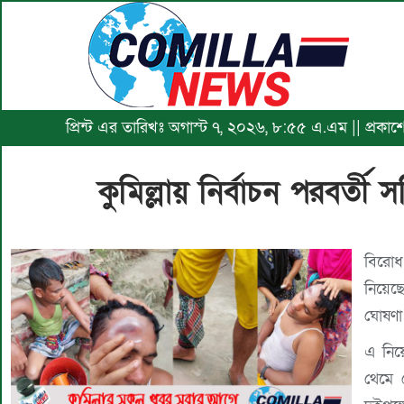
প্রিন্ট এর তারিখঃ অগাস্ট ৭, ২০২৬, ৮:৫৫ এ.এম || প্রকা
কুমিল্লায় নির্বাচন পরবর্
বিরোধ 
নিয়েছ
ঘোষণা 
এ নিয়
থেমে 