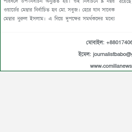
পরিষদে উপ-নির্বাচন অনুষ্ঠিত হয়। ওই নির্বাচনে ৯ নম্বর
রয়েছে।
ওয়ার্ডের মেম্বার নির্বাচিত হন মো. সবুজ। হেরে যান সাবেক
মেম্বার নুরুল ইসলাম। এ নিয়ে দুপক্ষের সমর্থকদের মধ্যে
মোবাইল: +8801740
ইমেল: journalistbabo
www.comillanew