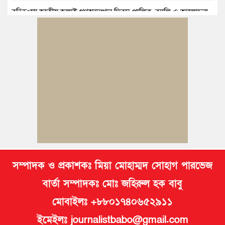
বুড়িচংয়ে জাতীয় জুলাই গণঅভ্যুত্থান দিবস পালিত, র‍্যালি ও আলোচনা
সভা অনুষ্ঠিত
কুমিল্লায় ১ লাখ ৯৪ হাজার বিদেশি সিগারেট উদ্ধার ও গাঁজাসহ মাদক
কারবারি গ্রেপ্তার
ব্রাহ্মণপাড়ায় প্রবাসীর বাড়িতে বেড়াতে এলেন সৌদির কফিল; এলাকায়
আনন্দের বন্যা
বুড়িচংয়ে অতিথি পাখির আবাসস্থল সংরক্ষণে প্রশাসনের উদ্যোগ; ৯
সদস্যের কমিটি গঠন
সম্পাদক ও প্রকাশকঃ মিয়া মোহাম্মদ সোহাগ পারভেজ
বার্তা সম্পাদকঃ মোঃ জহিরুল হক বাবু
মোবাইলঃ +৮৮০১৭৪০৬৫২৯১১
ইমেইলঃ journalistbabo@gmail.com