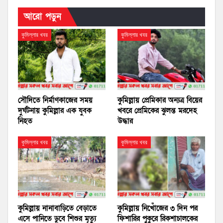
আরো পড়ুন
কুমিল্লার খবর
কুমিল্লার খবর
সৌদিতে নির্মাণকাজের সময়
কুমিল্লায় প্রেমিকার অন্যত্র বিয়ের
দুর্ঘটনায় কুমিল্লার এক যুবক
খবরে প্রেমিকের ঝুলন্ত মরদেহ
নিহত
উদ্ধার
কুমিল্লার খবর
কুমিল্লার খবর
কুমিল্লায় নানাবাড়িতে বেড়াতে
কুমিল্লায় নিখোঁজের ৩ দিন পর
এসে পানিতে ডুবে শিশুর মৃত্যু
ফিশারির পুকুরে রিকশাচালকের