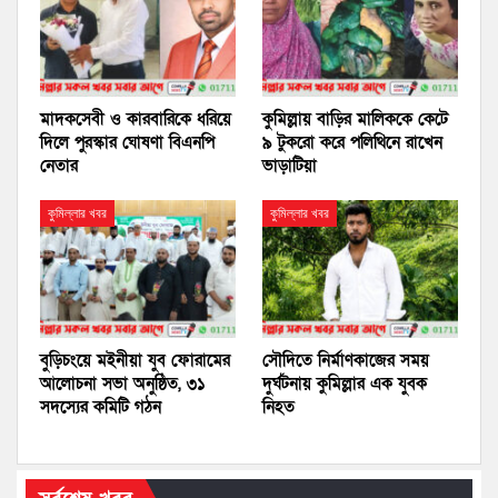
মাদকসেবী ও কারবারিকে ধরিয়ে
কুমিল্লায় বাড়ির মালিককে কেটে
দিলে পুরস্কার ঘোষণা বিএনপি
৯ টুকরো করে পলিথিনে রাখেন
নেতার
ভাড়াটিয়া
কুমিল্লার খবর
কুমিল্লার খবর
বুড়িচংয়ে মইনীয়া যুব ফোরামের
সৌদিতে নির্মাণকাজের সময়
আলোচনা সভা অনুষ্ঠিত, ৩১
দুর্ঘটনায় কুমিল্লার এক যুবক
সদস্যের কমিটি গঠন
নিহত