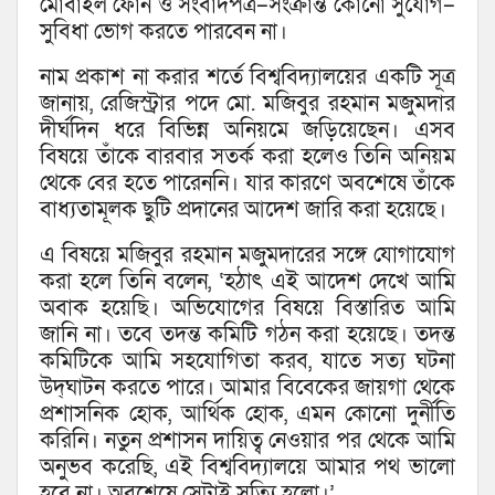
মোবাইল ফোন ও সংবাদপত্র–সংক্রান্ত কোনো সুযোগ–
সুবিধা ভোগ করতে পারবেন না।
নাম প্রকাশ না করার শর্তে বিশ্ববিদ্যালয়ের একটি সূত্র
জানায়, রেজিস্ট্রার পদে মো. মজিবুর রহমান মজুমদার
দীর্ঘদিন ধরে বিভিন্ন অনিয়মে জড়িয়েছেন। এসব
বিষয়ে তাঁকে বারবার সতর্ক করা হলেও তিনি অনিয়ম
থেকে বের হতে পারেননি। যার কারণে অবশেষে তাঁকে
বাধ্যতামূলক ছুটি প্রদানের আদেশ জারি করা হয়েছে।
এ বিষয়ে মজিবুর রহমান মজুমদারের সঙ্গে যোগাযোগ
করা হলে তিনি বলেন, ‘হঠাৎ এই আদেশ দেখে আমি
অবাক হয়েছি। অভিযোগের বিষয়ে বিস্তারিত আমি
জানি না। তবে তদন্ত কমিটি গঠন করা হয়েছে। তদন্ত
কমিটিকে আমি সহযোগিতা করব, যাতে সত্য ঘটনা
উদ্‌ঘাটন করতে পারে। আমার বিবেকের জায়গা থেকে
প্রশাসনিক হোক, আর্থিক হোক, এমন কোনো দুর্নীতি
করিনি। নতুন প্রশাসন দায়িত্ব নেওয়ার পর থেকে আমি
অনুভব করেছি, এই বিশ্ববিদ্যালয়ে আমার পথ ভালো
হবে না। অবশেষে সেটাই সত্যি হলো।’