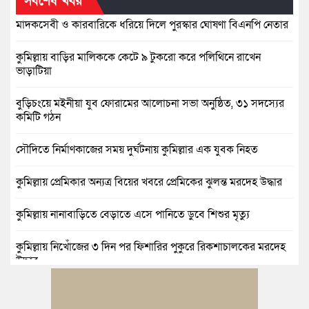
সর্বশেষ খবর
মাদকসেবী ও কারবারিকে ধরিয়ে দিলে পুরস্কার ঘোষণা বিএনপি নেতার
কুমিল্লায় বাড়ির মালিককে কেটে ৯ টুকরো করে পলিথিনে রাখেন
ভাড়াটিয়া
বুড়িচংয়ে মইনীয়া যুব ফোরামের আলোচনা সভা অনুষ্ঠিত, ৩১ সদস্যের
কমিটি গঠন
সৌদিতে নির্মাণকাজের সময় দুর্ঘটনায় কুমিল্লার এক যুবক নিহত
কুমিল্লায় প্রেমিকার অন্যত্র বিয়ের খবরে প্রেমিকের ঝুলন্ত মরদেহ উদ্ধার
কুমিল্লায় নানাবাড়িতে বেড়াতে এসে পানিতে ডুবে শিশুর মৃত্যু
কুমিল্লায় নিখোঁজের ৩ দিন পর ফিশারির পুকুরে রিকশাচালকের মরদেহ
উদ্ধার
কুমিল্লায় যৌতুকের টাকা না পেয়ে স্ত্রীকে পিটিয়ে হাত ভাঙার অভিযোগ,
স্বামী গ্রেপ্তার