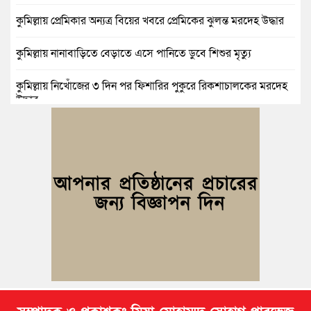
কুমিল্লায় প্রেমিকার অন্যত্র বিয়ের খবরে প্রেমিকের ঝুলন্ত মরদেহ উদ্ধার
কুমিল্লায় নানাবাড়িতে বেড়াতে এসে পানিতে ডুবে শিশুর মৃত্যু
কুমিল্লায় নিখোঁজের ৩ দিন পর ফিশারির পুকুরে রিকশাচালকের মরদেহ
উদ্ধার
কুমিল্লায় যৌতুকের টাকা না পেয়ে স্ত্রীকে পিটিয়ে হাত ভাঙার অভিযোগ,
স্বামী গ্রেপ্তার
বুড়িচংয়ে জুলাই ও গণঅভ্যুত্থান দিবস উপলক্ষে ১১ দলীয় জোটের র‍্যালি
ও আলোচনা সভা
বুড়িচংয়ে জাতীয় জুলাই গণঅভ্যুত্থান দিবস পালিত, র‍্যালি ও আলোচনা
সভা অনুষ্ঠিত