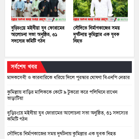
বুড়িচংয়ে মইনীয়া যুব ফোরামের
সৌদিতে নির্মাণকাজের সময়
আলোচনা সভা অনুষ্ঠিত, ৩১
দুর্ঘটনায় কুমিল্লার এক যুবক
সদস্যের কমিটি গঠন
নিহত
সর্বশেষ খবর
মাদকসেবী ও কারবারিকে ধরিয়ে দিলে পুরস্কার ঘোষণা বিএনপি নেতার
কুমিল্লায় বাড়ির মালিককে কেটে ৯ টুকরো করে পলিথিনে রাখেন
ভাড়াটিয়া
বুড়িচংয়ে মইনীয়া যুব ফোরামের আলোচনা সভা অনুষ্ঠিত, ৩১ সদস্যের
কমিটি গঠন
সৌদিতে নির্মাণকাজের সময় দুর্ঘটনায় কুমিল্লার এক যুবক নিহত