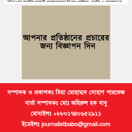
বুড়িচংয়ে জাতীয় জুলাই গণঅভ্যুত্থান দিবস পালিত, র‍্যালি ও আলোচনা
সভা অনুষ্ঠিত
কুমিল্লায় ১ লাখ ৯৪ হাজার বিদেশি সিগারেট উদ্ধার ও গাঁজাসহ মাদক
কারবারি গ্রেপ্তার
ব্রাহ্মণপাড়ায় প্রবাসীর বাড়িতে বেড়াতে এলেন সৌদির কফিল; এলাকায়
আনন্দের বন্যা
বুড়িচংয়ে অতিথি পাখির আবাসস্থল সংরক্ষণে প্রশাসনের উদ্যোগ; ৯
সদস্যের কমিটি গঠন
সম্পাদক ও প্রকাশকঃ মিয়া মোহাম্মদ সোহাগ পারভেজ
বার্তা সম্পাদকঃ মোঃ জহিরুল হক বাবু
মোবাইলঃ +৮৮০১৭৪০৬৫২৯১১
ইমেইলঃ journalistbabo@gmail.com