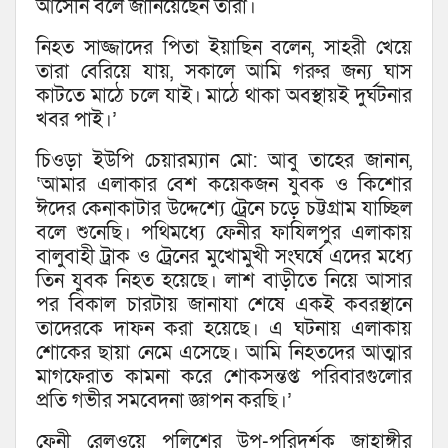
আসেনি বলে জানিয়েছেন তারা।
নিহত সাজ্জাদের পিতা ইয়াছিন বলেন, সাহরী খেয়ে
তারা বেরিয়ে যায়, সকালে আমি গরুর জন্য ঘাস
কাটতে মাঠে চলে যাই। মাঠে থাকা অবস্থায়ই দুর্ঘটনার
খবর পাই।’
চিওড়া ইউপি চেয়ারম্যান মো: আবু তাহের জানান,
‘আমার এলাকার বেশ কয়েকজন যুবক ও কিশোর
ঈদের কেনাকাটার উদ্দেশ্যে ট্রেনে চড়ে চট্টগ্রাম যাচ্ছিল
বলে শুনেছি। পথিমধ্যে ফেনীর ফাযিলপুর এলাকায়
বালুবাহী ট্রাক ও ট্রেনের মুখোমুখী সংঘর্ষে এদের মধ্যে
তিন যুবক নিহত হয়েছে। লাশ বাড়ীতে নিয়ে আসার
পর বিকাল চারটায় জানাযা শেষে একই কবরস্থানে
তাদেরকে দাফন করা হয়েছে। এ ঘটনায় এলাকায়
শোকের ছায়া নেমে এসেছে। আমি নিহতদের আত্মার
মাগফেরাত কামনা করে শোকসন্তপ্ত পরিবারগুলোর
প্রতি গভীর সমবেদনা জ্ঞাপন করছি।’
ফেনী রেলওয়ে পুলিশের উপ-পরিদর্শক জাহাঙ্গীর