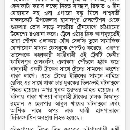
কেনাকাটা করার লক্ষ্যে নিহত সাজ্জাদ, রিফাত ও দ্বীন
মোহাম্মদ সহ ওরা এগারো বন্ধু মিলে পাশ্ববর্তী
নাঙ্গলকোট উপজেলার হাসানপুর রেলস্টেশন থেকে
শুক্রবার ভোর সাড়ে সাতটায় ট্রেনযোগে চট্টগ্রামের
উদ্দেশ্যে রওয়ানা করে। ট্রেনে ওঠার ঠিক আগমুহুর্তেই
তারা স্টেশন এলাকায় যৌথ সেলফি তুলে সামাজিক
যোগাযোগ মাধ্যম ফেসবুকে পোস্টও করেছে। এরপর
তাদেরকে বহনকারী যাত্রীবাহী ওই ট্রেনটি ফেনীর
ফাযিলপুর রেলক্রসিং এলাকায় পৌঁছলে হঠাৎ করে
বালুবাহী একটি ট্রাকের সাথে ট্রেনের সামনের অংশের
ধাক্কা লাগে। এতে ট্রেনের ইঞ্জিনের সামনে বাহিরে
রেলিং এর সাথে থাকা চার যুবকের তিনজনই ঘটনাস্থলে
নিহত হয়েছে। অপর যুবক গুরুতর আহত হয়েছে। এ
ঘটনায় ধাক্কা খাওয়া বালুবাহী ট্রাকের চালক মিজানুর
রহমান ও হেলপার আবুল খায়ের ঘটনাস্থলে এবং
আশিক নামে অপর এক যাত্রী হাসপাতালে
চিকিৎসাধিন অবস্থায় নিহত হয়েছে।
চৌদ্দগ্রামের নিহত তিন যুবকের চট্টগ্রামগামী সঙ্গী