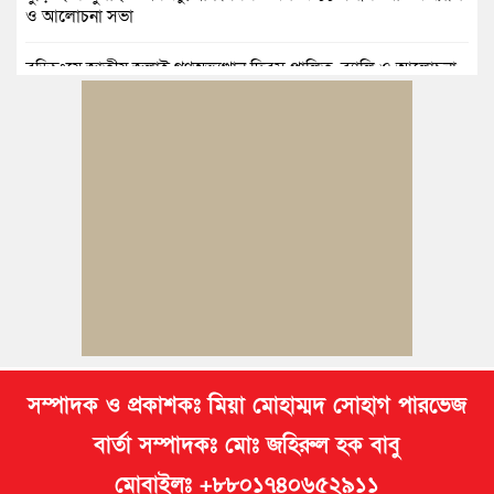
ও আলোচনা সভা
বুড়িচংয়ে জাতীয় জুলাই গণঅভ্যুত্থান দিবস পালিত, র‍্যালি ও আলোচনা
সভা অনুষ্ঠিত
কুমিল্লায় ১ লাখ ৯৪ হাজার বিদেশি সিগারেট উদ্ধার ও গাঁজাসহ মাদক
কারবারি গ্রেপ্তার
ব্রাহ্মণপাড়ায় প্রবাসীর বাড়িতে বেড়াতে এলেন সৌদির কফিল; এলাকায়
আনন্দের বন্যা
বুড়িচংয়ে অতিথি পাখির আবাসস্থল সংরক্ষণে প্রশাসনের উদ্যোগ; ৯
সদস্যের কমিটি গঠন
সম্পাদক ও প্রকাশকঃ মিয়া মোহাম্মদ সোহাগ পারভেজ
বার্তা সম্পাদকঃ মোঃ জহিরুল হক বাবু
মোবাইলঃ +৮৮০১৭৪০৬৫২৯১১