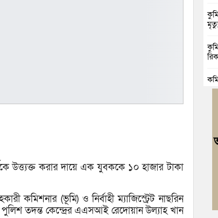
কুম
মৃত্য
কুম
রিক
কুম
ভাঙা
বুড়
জোট
বুড
ও আ
থীকে উত্ত্যক্ত করার দায়ে এক যুবককে ১০ হাজার টাকা
কুম
গাঁ
ী কমিশনার (ভূমি) ও নির্বাহী ম্যাজিস্ট্রেট নাছরিন
 পুলিশ তদন্ত কেন্দ্রের এএসআই রেদোয়ান উল্যাহ খান
ব্র