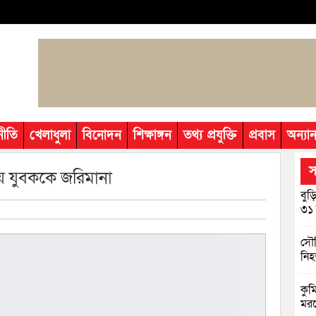
নীতি
খেলাধুলা
বিনোদন
শিক্ষাঙ্গন
তথ্য প্রযুক্তি
প্রবাস
অন্যান
স
করায় যুবককে জরিমানা
বুড
৩১ 
সৌদ
নি
কুমি
মরদ