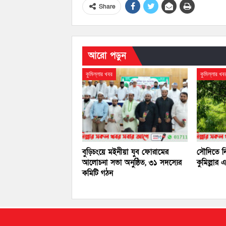
Share
আরো পড়ুন
কুমিল্লার খবর
কুমিল্লার খব
বুড়িচংয়ে মইনীয়া যুব ফোরামের
সৌদিতে নি
আলোচনা সভা অনুষ্ঠিত, ৩১ সদস্যের
কুমিল্লার
কমিটি গঠন