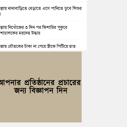
িল্লায় নানাবাড়িতে বেড়াতে এসে পানিতে ডুবে শিশুর
ু
িল্লায় নিখোঁজের ৩ দিন পর ফিশারির পুকুরে
শাচালকের মরদেহ উদ্ধার
িল্লায় যৌতুকের টাকা না পেয়ে স্ত্রীকে পিটিয়ে হাত
র অভিযোগ, স্বামী গ্রেপ্তার
িচংয়ে জুলাই ও গণঅভ্যুত্থান দিবস উপলক্ষে ১১ দলীয়
ের র‍্যালি ও আলোচনা সভা
়িচংয়ে জাতীয় জুলাই গণঅভ্যুত্থান দিবস পালিত, র‍্যালি
লোচনা সভা অনুষ্ঠিত
িল্লায় ১ লাখ ৯৪ হাজার বিদেশি সিগারেট উদ্ধার ও
জাসহ মাদক কারবারি গ্রেপ্তার
াহ্মণপাড়ায় প্রবাসীর বাড়িতে বেড়াতে এলেন সৌদির