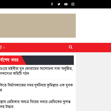
্য
র্বশেষ খবর
়িচংয়ে মইনীয়া যুব ফোরামের আলোচনা সভা অনুষ্ঠিত,
সদস্যের কমিটি গঠন
িতে নির্মাণকাজের সময় দুর্ঘটনায় কুমিল্লার এক যুবক
হত
ল্লায় প্রেমিকার অন্যত্র বিয়ের খবরে প্রেমিকের ঝুলন্ত
েহ উদ্ধার