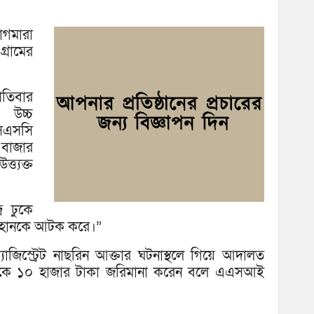
কফি
াগমারা
রামের
তিবার
 উচ্চ
এসএসসি
 বাজার
্ত্যক্ত
ে ঢুকে
য়হানকে আটক করে।”
যাজিস্ট্রেট নাছরিন আক্তার ঘটনাস্থলে গিয়ে আদালত
ায়হানকে ১০ হাজার টাকা জরিমানা করেন বলে এএসআই