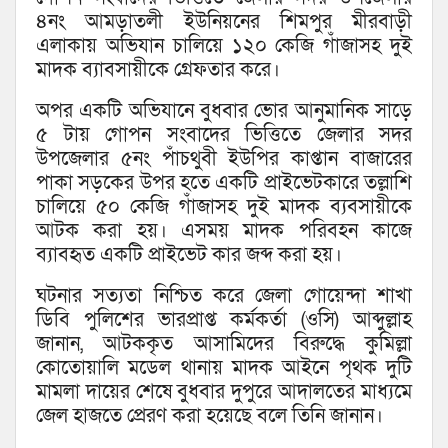
৪নং আমড়াতলী ইউনিয়নের শিমপুর মীরবাড়ী
এলাকায় অভিযান চালিয়ে ১২০ কেজি গাঁজাসহ দুই
মাদক ব‍্যাবসায়ীকে গ্রেফতার করে।
অপর একটি অভিযানে বুধবার ভোর আনুমানিক সাড়ে
৫ টায় গোপন সংবাদের ভিত্তিতে জেলার সদর
উপজেলার ৫নং পাঁচথুবী ইউপির কাপ্তান বাজারের
পাকা সড়কের উপর হতে একটি প্রাইভেটকারে তল্লাশি
চালিয়ে ৫০ কেজি গাঁজাসহ দুই মাদক ব‍্যবসায়ীকে
আটক করা হয়। এসময় মাদক পরিবহন কাজে
ব‍্যাবহৃত একটি প্রাইভেট কার জব্দ করা হয়।
ঘটনার সত‍্যতা নিশ্চিত করে জেলা গোয়েন্দা শাখা
ডিবি পুলিশের ভারপ্রাপ্ত কর্মকর্তা (ওসি) আব্দুল্লাহ
জানান, আটককৃত আসামিদের বিরুদ্ধে কুমিল্লা
কোতোয়ালি মডেল থানায় মাদক আইনে পৃথক দুটি
মামলা দায়ের শেষে বুধবার দুপুরে আদালতের মাধ্যমে
জেল হাজতে প্রেরণ করা হয়েছে বলে তিনি জানান।