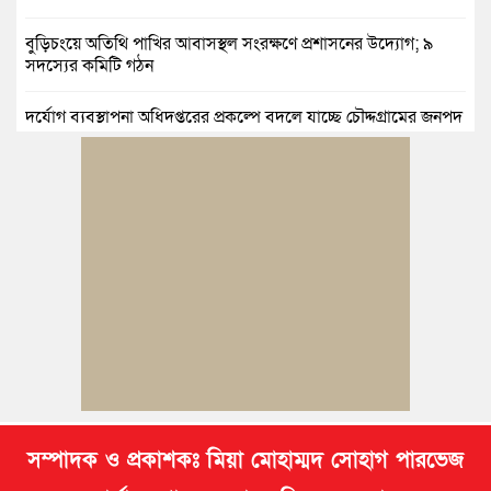
বুড়িচংয়ে অতিথি পাখির আবাসস্থল সংরক্ষণে প্রশাসনের উদ্যোগ; ৯
সদস্যের কমিটি গঠন
দুর্যোগ ব্যবস্থাপনা অধিদপ্তরের প্রকল্পে বদলে যাচ্ছে চৌদ্দগ্রামের জনপদ
নিমসার জুনাব আলী ডিগ্রি কলেজ ছাত্রদলের কমিটি ঘোষণা: আনন্দ
মিছিল ও সংবর্ধনা
জুলাই অভ্যুত্থানের দ্বিতীয় বর্ষপূর্তি উপলক্ষে কুমিল্লায় বর্ণাঢ্য র‍্যালি
আবারও নারী ইউএনও পেল ব্রাহ্মণপাড়াবাসী
মনোহরগঞ্জে স্মার্টফোন আসক্তি, অনলাইন জুয়া ও মাদকের বিরুদ্ধে
শিক্ষার্থীদের শপথ
সম্পাদক ও প্রকাশকঃ মিয়া মোহাম্মদ সোহাগ পারভেজ