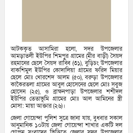
আটককৃত আসামিরা হলো, সদর উপজেলার
আমড়াতলী ইউপির শিমপুর গ্রামের (মীর বাড়ী) সৈয়দ
রহমানের ছেলে সৈয়দ রাব্বি (৩১), বুড়িচং উপজেলার
বাকশিমুল ইউপির কোদালিয়া গ্রামের ফরিদ মিয়ার
ছেলে মোঃ খোরশেদ আলম (৫০), বরুড়া উপজেলার
কাকৈরতলা গ্রামের আবুল হোসেনের ছেলে মোঃ সবুজ
হোসেন (২৫), ও ব্রাক্ষনপাড়া উপজেলার শশীদল
ইউপির তেতাভূমি গ্রামের মোঃ আল আমিনের স্ত্রী
মোসা: মায়া আক্তার (২৬)।
জেলা গোয়েন্দা পুলিশ সুত্রে জানা যায়, বুধবার সকাল
আনুমানিক ১০টায় জেলা গোয়েন্দা শাখার একটি দল
গোপন সংবাদের ভিত্তিতে জেলার সদর উপজেলার