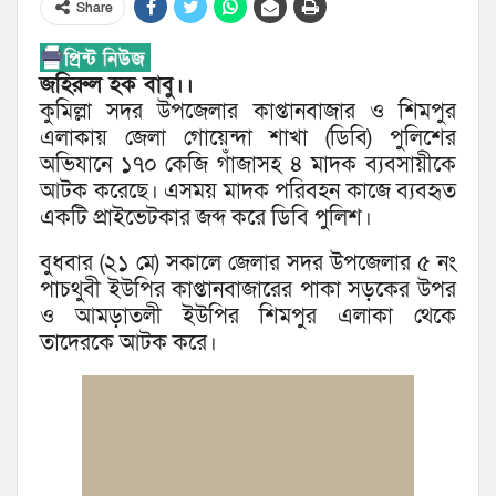
Share
জহিরুল হক বাবু।।
কুমিল্লা সদর উপজেলার কাপ্তানবাজার ও শিমপুর
এলাকায় জেলা গোয়েন্দা শাখা (ডিবি) পুলিশের
অভিযানে ১৭০ কেজি গাঁজাসহ ৪ মাদক ব‍্যবসায়ীকে
আটক করেছে। এসময় মাদক পরিবহন কাজে ব‍্যবহৃত
একটি প্রাইভেটকার জব্দ করে ডিবি পুলিশ।
বুধবার (২১ মে) সকালে জেলার সদর উপজেলার ৫ নং
পাচথুবী ইউপির কাপ্তানবাজারের পাকা সড়কের উপর
ও আমড়াতলী ইউপির শিমপুর এলাকা থেকে
তাদেরকে আটক করে।