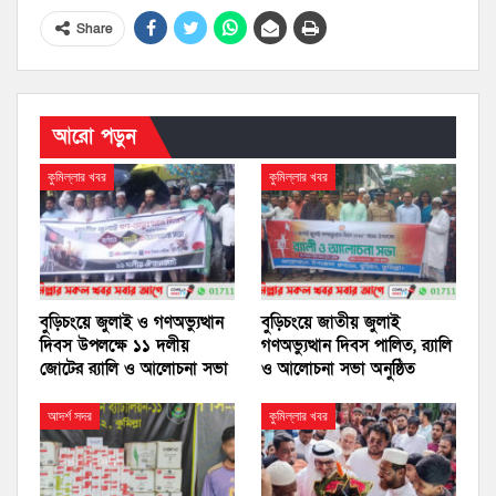
Share
আরো পড়ুন
কুমিল্লার খবর
কুমিল্লার খবর
বুড়িচংয়ে জুলাই ও গণঅভ্যুত্থান
বুড়িচংয়ে জাতীয় জুলাই
দিবস উপলক্ষে ১১ দলীয়
গণঅভ্যুত্থান দিবস পালিত, র‍্যালি
জোটের র‍্যালি ও আলোচনা সভা
ও আলোচনা সভা অনুষ্ঠিত
আদর্শ সদর
কুমিল্লার খবর