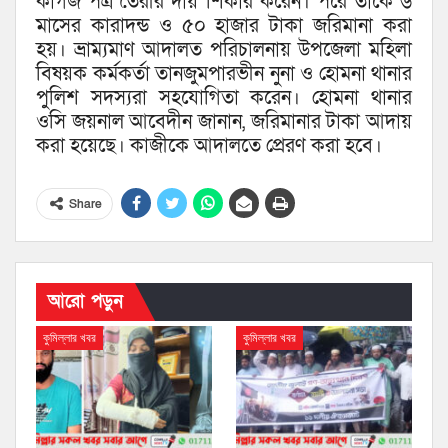
কাগজ পত্র তৈরীর দায় শিকার করেন। পরে তাকে ৬
মাসের কারাদন্ড ও ৫০ হাজার টাকা জরিমানা করা
হয়। ভ্রাম্যমাণ আদালত পরিচালনায় উপজেলা মহিলা
বিষয়ক কর্মকর্তা তানজুমপারভীন নুনা ও হোমনা থানার
পুলিশ সদস্যরা সহযোগিতা করেন। হোমনা থানার
ওসি জয়নাল আবেদীন জানান, জরিমানার টাকা আদায়
করা হয়েছে। কাজীকে আদালতে প্রেরণ করা হবে।
Share
আরো পড়ুন
কুমিল্লার খবর
কুমিল্লার খবর