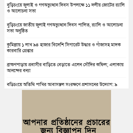
বুড়িচংয়ে জুলাই ও গণঅভ্যুত্থান দিবস উপলক্ষে ১১ দলীয় জোটের র‍্যালি
ও আলোচনা সভা
বুড়িচংয়ে জাতীয় জুলাই গণঅভ্যুত্থান দিবস পালিত, র‍্যালি ও আলোচনা
সভা অনুষ্ঠিত
কুমিল্লায় ১ লাখ ৯৪ হাজার বিদেশি সিগারেট উদ্ধার ও গাঁজাসহ মাদক
কারবারি গ্রেপ্তার
ব্রাহ্মণপাড়ায় প্রবাসীর বাড়িতে বেড়াতে এলেন সৌদির কফিল; এলাকায়
আনন্দের বন্যা
বুড়িচংয়ে অতিথি পাখির আবাসস্থল সংরক্ষণে প্রশাসনের উদ্যোগ; ৯
সদস্যের কমিটি গঠন
দুর্যোগ ব্যবস্থাপনা অধিদপ্তরের প্রকল্পে বদলে যাচ্ছে চৌদ্দগ্রামের জনপদ
নিমসার জুনাব আলী ডিগ্রি কলেজ ছাত্রদলের কমিটি ঘোষণা: আনন্দ
মিছিল ও সংবর্ধনা