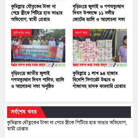
কুমিল্লায় যৌতুকের টাকা না
বুড়িচংয়ে জুলাই ও গণঅভ্যুত্থান
পেয়ে স্ত্রীকে পিটিয়ে হাত ভাঙার
দিবস উপলক্ষে ১১ দলীয়
অভিযোগ, স্বামী গ্রেপ্তার
জোটের র‍্যালি ও আলোচনা সভা
কুমিল্লার খবর
আদর্শ সদর
বুড়িচংয়ে জাতীয় জুলাই
কুমিল্লায় ১ লাখ ৯৪ হাজার
গণঅভ্যুত্থান দিবস পালিত, র‍্যালি
বিদেশি সিগারেট উদ্ধার ও
ও আলোচনা সভা অনুষ্ঠিত
গাঁজাসহ মাদক কারবারি গ্রেপ্তার
সর্বশেষ খবর
কুমিল্লায় যৌতুকের টাকা না পেয়ে স্ত্রীকে পিটিয়ে হাত ভাঙার অভিযোগ,
স্বামী গ্রেপ্তার