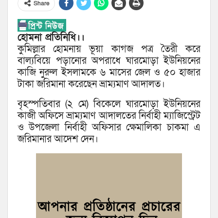
Share
হোমনা প্রতিনিধি।।
কুমিল্লার হোমনায় ভূয়া কাগজ পত্র তৈরী করে
বাল্যবিয়ে পড়ানোর অপরাধে ঘারমোড়া ইউনিয়নের
কাজি নুরুল ইসলামকে ৬ মাসের জেল ও ৫০ হাজার
টাকা জরিমানা করেছেন ভ্রাম্যমাণ আদালত।
বৃহস্পতিবার (২ মে) বিকেলে ঘারমোড়া ইউনিয়নের
কাজী অফিসে ভ্রাম্যমাণ আদালতের নির্বাহী ম্যাজিস্ট্রেট
ও উপজেলা নির্বাহী অফিসার ক্ষেমালিকা চাকমা এ
জরিমানার আদেশ দেন।