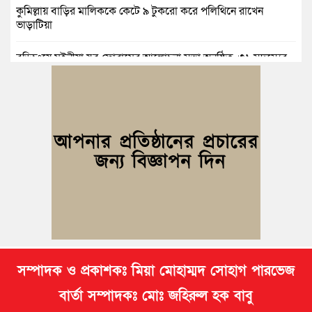
কুমিল্লায় বাড়ির মালিককে কেটে ৯ টুকরো করে পলিথিনে রাখেন
ভাড়াটিয়া
বুড়িচংয়ে মইনীয়া যুব ফোরামের আলোচনা সভা অনুষ্ঠিত, ৩১ সদস্যের
কমিটি গঠন
সৌদিতে নির্মাণকাজের সময় দুর্ঘটনায় কুমিল্লার এক যুবক নিহত
কুমিল্লায় প্রেমিকার অন্যত্র বিয়ের খবরে প্রেমিকের ঝুলন্ত মরদেহ উদ্ধার
কুমিল্লায় নানাবাড়িতে বেড়াতে এসে পানিতে ডুবে শিশুর মৃত্যু
সম্পাদক ও প্রকাশকঃ মিয়া মোহাম্মদ সোহাগ পারভেজ
বার্তা সম্পাদকঃ মোঃ জহিরুল হক বাবু