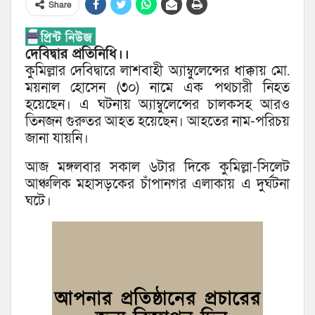
Share
দেবিদ্বার প্রতিনিধি।।
কুমিল্লার দেবিদ্বারে লাশবাহী অ্যাম্বুলেন্সের ধাক্কায় মো.
ময়নাল হোসেন (৩০) নামে এক পথচা‌রী নিহত
হ‌য়ে‌ছেন। এ ঘটনায় অ্যাম্বুলেন্সের চালকসহ আরও
তিনজন গুরুতর আহত হয়েছেন। আহতের নাম-পরিচয়
জানা যায়নি।
আজ মঙ্গলবার সকাল ৬টার দিকে কুমিল্লা-সিলেট
আঞ্চ‌লিক মহাসড়কের চাঁপানগর এলাকায় এ দুর্ঘটনা
ঘটে।