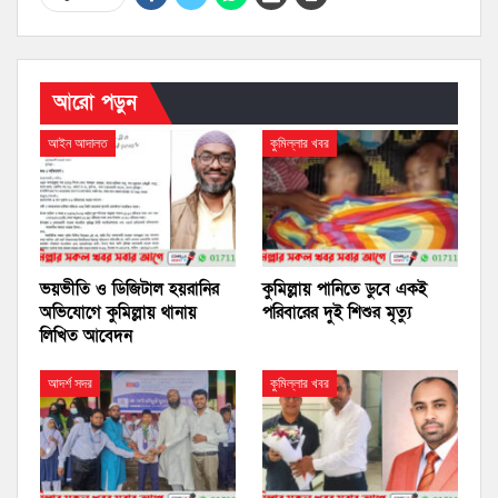
আরো পড়ুন
আইন আদালত
কুমিল্লার খবর
ভয়ভীতি ও ডিজিটাল হয়রানির
কুমিল্লায় পানিতে ডুবে একই
অভিযোগে কুমিল্লায় থানায়
পরিবারের দুই শিশুর মৃত্যু
লিখিত আবেদন
আদর্শ সদর
কুমিল্লার খবর