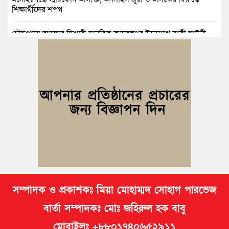
শিক্ষার্থীদের শপথ
চৌদ্দগ্রামে আলোর দিশারী মানবিক কাফেলা’র উদ্যোগে যাত্রী ছাউনী
স্থাপন
কুমিল্লা বিজিবির অভিযান: এক কোটি ১৫ লাখ টাকার ভারতীয় শাড়ি ও
মোবাইল ডিসপ্লে জব্দ
জলিল ও শাহ ইমরানের নেতৃত্বে বরুড়া উপজেলা স্বেচ্ছাসেবক দলের
আংশিক কমিটি ঘোষণা
নিমসার জুনাব আলী ডিগ্রি কলেজ ছাত্রদলের কমিটি ঘোষণা; সভাপতি
ইমন, সম্পাদক সিয়াম
সম্পাদক ও প্রকাশকঃ মিয়া মোহাম্মদ সোহাগ পারভেজ
বার্তা সম্পাদকঃ মোঃ জহিরুল হক বাবু
মোবাইলঃ +৮৮০১৭৪০৬৫২৯১১