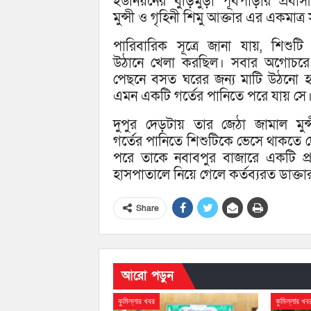
ইউনিয়নের বুড়িমুড়া পূর্বপাড়ার প্রবাস
মুন্সী ও গৃহিনী শিমু আক্তার এর একমাত্র 
পারিবারিক সূত্রে জানা যায়, শিশুটি
উঠানে খেলা করছিল। সবার অগোচরে
পেছনে বসত ঘরের জন্য মাটি উঠনো 
এমন একটি গর্তের পানিতে পরে যায় সে
দুপুর দেড়টায় তার জেঠা জামাল মুন
গর্তের পানিতে শিশুটিকে ভেসে থাকতে 
পরে তাকে নবাবপুর বাজারে একটি প্
হাসপাতালে নিয়ে গেলে কর্তব্যরত ডাক্ত
Share
আরো পড়ুন
কুমিল্লার খবর
কুমিল্লার খব