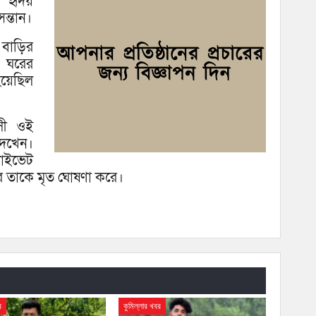
ী হৃদয়
কফি
সন্তান।
 বাড়ির
 ঘরের
হয়েছিল
।
্সী ওই
দেখেন।
রাইভেট
ার তাকে মৃত ঘোষণা করে।
র
কুমিল্লার খবর