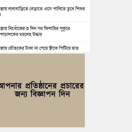
িল্লায় নানাবাড়িতে বেড়াতে এসে পানিতে ডুবে শিশুর
ু
িল্লায় নিখোঁজের ৩ দিন পর ফিশারির পুকুরে
শাচালকের মরদেহ উদ্ধার
িল্লায় যৌতুকের টাকা না পেয়ে স্ত্রীকে পিটিয়ে হাত
র অভিযোগ, স্বামী গ্রেপ্তার
িচংয়ে জুলাই ও গণঅভ্যুত্থান দিবস উপলক্ষে ১১ দলীয়
ের র‍্যালি ও আলোচনা সভা
়িচংয়ে জাতীয় জুলাই গণঅভ্যুত্থান দিবস পালিত, র‍্যালি
লোচনা সভা অনুষ্ঠিত
িল্লায় ১ লাখ ৯৪ হাজার বিদেশি সিগারেট উদ্ধার ও
জাসহ মাদক কারবারি গ্রেপ্তার
াহ্মণপাড়ায় প্রবাসীর বাড়িতে বেড়াতে এলেন সৌদির