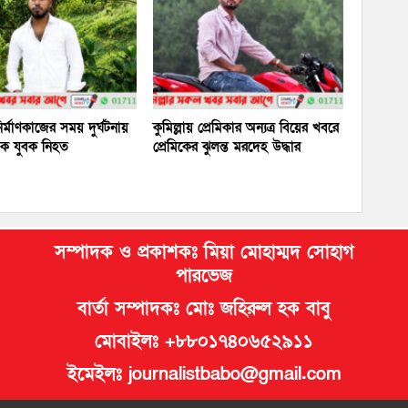
র্মাণকাজের সময় দুর্ঘটনায়
কুমিল্লায় প্রেমিকার অন্যত্র বিয়ের খবরে
 এক যুবক নিহত
প্রেমিকের ঝুলন্ত মরদেহ উদ্ধার
সম্পাদক ও প্রকাশকঃ মিয়া মোহাম্মদ সোহাগ
পারভেজ
বার্তা সম্পাদকঃ মোঃ জহিরুল হক বাবু
মোবাইলঃ +৮৮০১৭৪০৬৫২৯১১
ইমেইলঃ journalistbabo@gmail.com