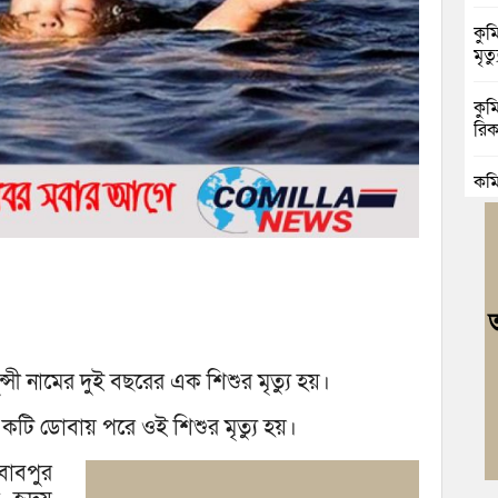
কুম
মৃত্য
কুম
রিক
কুম
ভাঙা
বুড়
জোট
বুড
ও আ
ুন্সী নামের দুই বছরের এক শিশুর মৃত্যু হয়।
কুম
একটি ডোবায় পরে ওই শিশুর মৃত্যু হয়।
গাঁ
াবপুর
ব্র