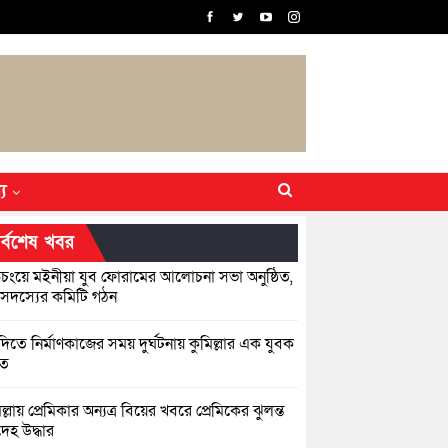
্য
র্বশেষ খবর
়িচংয়ে মইনীয়া যুব ফোরামের আলোচনা সভা অনুষ্ঠিত,
সদস্যের কমিটি গঠন
িতে নির্মাণকাজের সময় দুর্ঘটনায় কুমিল্লার এক যুবক
হত
ল্লায় প্রেমিকার অন্যত্র বিয়ের খবরে প্রেমিকের ঝুলন্ত
েহ উদ্ধার