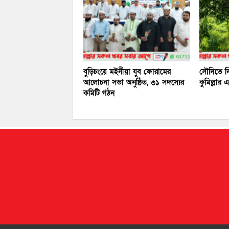
বুড়িচংয়ে মইনীয়া যুব ফোরামের
সৌদিতে নি
আলোচনা সভা অনুষ্ঠিত, ৩১ সদস্যের
কুমিল্লার
কমিটি গঠন