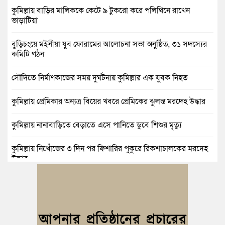
কুমিল্লায় বাড়ির মালিককে কেটে ৯ টুকরো করে পলিথিনে রাখেন
ভাড়াটিয়া
বুড়িচংয়ে মইনীয়া যুব ফোরামের আলোচনা সভা অনুষ্ঠিত, ৩১ সদস্যের
কমিটি গঠন
সৌদিতে নির্মাণকাজের সময় দুর্ঘটনায় কুমিল্লার এক যুবক নিহত
কুমিল্লায় প্রেমিকার অন্যত্র বিয়ের খবরে প্রেমিকের ঝুলন্ত মরদেহ উদ্ধার
কুমিল্লায় নানাবাড়িতে বেড়াতে এসে পানিতে ডুবে শিশুর মৃত্যু
কুমিল্লায় নিখোঁজের ৩ দিন পর ফিশারির পুকুরে রিকশাচালকের মরদেহ
উদ্ধার
কুমিল্লায় যৌতুকের টাকা না পেয়ে স্ত্রীকে পিটিয়ে হাত ভাঙার অভিযোগ,
স্বামী গ্রেপ্তার
বুড়িচংয়ে জুলাই ও গণঅভ্যুত্থান দিবস উপলক্ষে ১১ দলীয় জোটের র‍্যালি