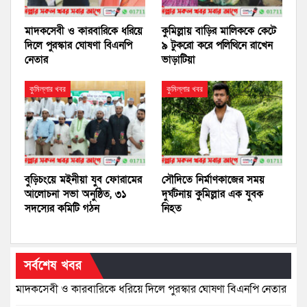
মাদকসেবী ও কারবারিকে ধরিয়ে
কুমিল্লায় বাড়ির মালিককে কেটে
দিলে পুরস্কার ঘোষণা বিএনপি
৯ টুকরো করে পলিথিনে রাখেন
নেতার
ভাড়াটিয়া
কুমিল্লার খবর
কুমিল্লার খবর
বুড়িচংয়ে মইনীয়া যুব ফোরামের
সৌদিতে নির্মাণকাজের সময়
আলোচনা সভা অনুষ্ঠিত, ৩১
দুর্ঘটনায় কুমিল্লার এক যুবক
সদস্যের কমিটি গঠন
নিহত
সর্বশেষ খবর
মাদকসেবী ও কারবারিকে ধরিয়ে দিলে পুরস্কার ঘোষণা বিএনপি নেতার