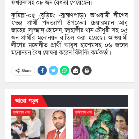
ফখরুলসহ ০৮ জন বৈধতা পেয়েছেন।
কুমিল্লা-০৫ (বুড়িচং -ব্রাহ্মণপাড়া) আওয়ামী লীগের
স্বতন্ত্র প্রার্থী পদত্যাগী উপজেলা চেয়ারম্যান আবু
জাহের, সাজ্জাদ হোসেন, জাহাঙ্গীর খান চৌধুরী সহ ০৫
জন প্রার্থীর মনোনয়ন বাতিল করা হয়েছে। আওয়ামী
লীগের মনোনীত প্রার্থী আবুল হাশেমসহ ০৬ জনের
মনোনয়ন বৈধ ঘোষনা করেন রিটার্নিং কর্মকর্তা।
Share
আরো পড়ুন
কুমিল্লার খবর
কুমিল্লার খবর