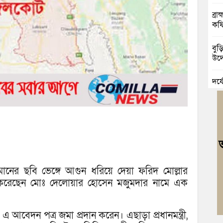
ব্র
কফি
বুড়
উদ্
দুর
চৌদ
নিম
ঘোষ
জুলা
বর্ণা
মানের ছবি ভেঙ্গে আগুন ধরিয়ে দেয়া ফরিদ মোল্লার
আবা
েদন করেছেন মোঃ দেলোয়ার হোসেন মজুমদার নামে এক
মনো
 এ আবেদন পত্র জমা প্রদান করেন। এছাড়া প্রধানমন্ত্রী,
মাদ