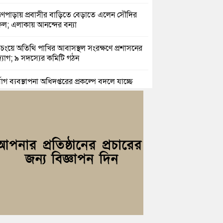
াহ্মণপাড়ায় প্রবাসীর বাড়িতে বেড়াতে এলেন সৌদির
ল; এলাকায় আনন্দের বন্যা
িচংয়ে অতিথি পাখির আবাসস্থল সংরক্ষণে প্রশাসনের
যোগ; ৯ সদস্যের কমিটি গঠন
্যোগ ব্যবস্থাপনা অধিদপ্তরের প্রকল্পে বদলে যাচ্ছে
্দগ্রামের জনপদ
সার জুনাব আলী ডিগ্রি কলেজ ছাত্রদলের কমিটি
ণা: আনন্দ মিছিল ও সংবর্ধনা
ই অভ্যুত্থানের দ্বিতীয় বর্ষপূর্তি উপলক্ষে কুমিল্লায়
ঢ্য র‍্যালি
রও নারী ইউএনও পেল ব্রাহ্মণপাড়াবাসী
হরগঞ্জে স্মার্টফোন আসক্তি, অনলাইন জুয়া ও
কের বিরুদ্ধে শিক্ষার্থীদের শপথ