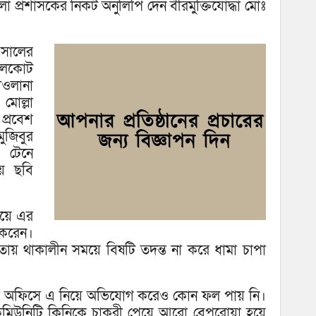
লা জেলা প্রশাসকের নিকট অনুলিপি দেন বীরমুক্তিযোদ্ধা মোঃ
সালের
্গলকোট
াওলানা
োল্লা
প্রবেশ
মুজিবুর
 টেনে
য় ছবি
ংয়ে এর
করেন।
তায় থাকালীন সময়ে বিষটি তদন্ত না করে ধামা চাপা
ভিন্ন অফিসে এ নিয়ে অভিযোগ করেও কোন ফল পায় নি।
 কমিউনিটি ক্লিনিকে চাকুরী পেয়ে আরো বেপরোয়া হয়ে