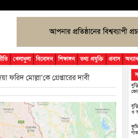
নীতি
খেলাধুলা
বিনোদন
শিক্ষাঙ্গন
তথ্য প্রযুক্তি
প্রবাস
অন্যান
স
েয়া ফরিদ মোল্লা’কে গ্রেপ্তারের দাবী
বুড়
জোট
বুড
ও আ
কুম
গাঁ