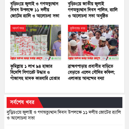
বুড়িচংয়ে জুলাই ও গণঅভ্যুত্থান
বুড়িচংয়ে জাতীয় জুলাই
দিবস উপলক্ষে ১১ দলীয়
গণঅভ্যুত্থান দিবস পালিত, র‍্যালি
জোটের র‍্যালি ও আলোচনা সভা
ও আলোচনা সভা অনুষ্ঠিত
আদর্শ সদর
কুমিল্লার খবর
কুমিল্লায় ১ লাখ ৯৪ হাজার
ব্রাহ্মণপাড়ায় প্রবাসীর বাড়িতে
বিদেশি সিগারেট উদ্ধার ও
বেড়াতে এলেন সৌদির কফিল;
গাঁজাসহ মাদক কারবারি গ্রেপ্তার
এলাকায় আনন্দের বন্যা
সর্বশেষ খবর
বুড়িচংয়ে জুলাই ও গণঅভ্যুত্থান দিবস উপলক্ষে ১১ দলীয় জোটের র‍্যালি
ও আলোচনা সভা