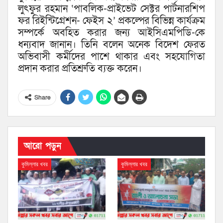
লুৎফুর রহমান ‘পাবলিক-প্রাইভেট সেক্টর পার্টনারশিপ
ফর রিইন্টিগ্রেশন- ফেইস ২’ প্রকল্পের বিভিন্ন কার্যক্রম
সম্পর্কে অবহিত করার জন্য আইসিএমপিডি-কে
ধন্যবাদ জানান। তিনি বলেন অনেক বিদেশ ফেরত
অভিবাসী কর্মীদের পাশে থাকার এবং সহযোগিতা
প্রদান করার প্রতিশ্রুতি ব্যক্ত করেন।
Share
আরো পড়ুন
কুমিল্লার খবর
কুমিল্লার খবর