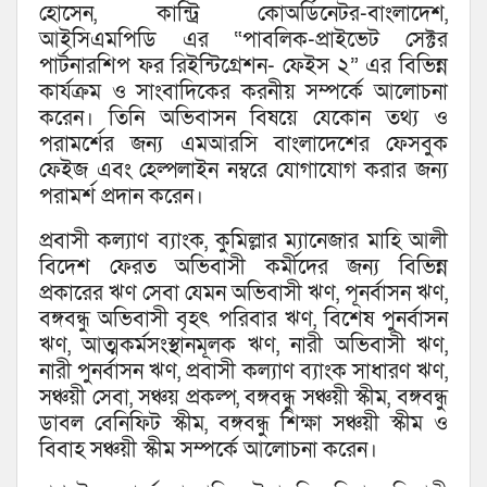
হোসেন, কান্ট্রি কোঅর্ডিনেটর-বাংলাদেশ,
আইসিএমপিডি এর “পাবলিক-প্রাইভেট সেক্টর
পার্টনারশিপ ফর রিইন্টিগ্রেশন- ফেইস ২” এর বিভিন্ন
কার্যক্রম ও সাংবাদিকের করনীয় সম্পর্কে আলোচনা
করেন। তিনি অভিবাসন বিষয়ে যেকোন তথ্য ও
পরামর্শের জন্য এমআরসি বাংলাদেশের ফেসবুক
ফেইজ এবং হেল্পলাইন নম্বরে যোগাযোগ করার জন্য
পরামর্শ প্রদান করেন।
প্রবাসী কল্যাণ ব্যাংক, কুমিল্লার ম্যানেজার মাহি আলী
বিদেশ ফেরত অভিবাসী কর্মীদের জন্য বিভিন্ন
প্রকারের ঋণ সেবা যেমন অভিবাসী ঋণ, পূনর্বাসন ঋণ,
বঙ্গবন্ধু অভিবাসী বৃহৎ পরিবার ঋণ, বিশেষ পুনর্বাসন
ঋণ, আত্মকর্মসংস্থানমূলক ঋণ, নারী অভিবাসী ঋণ,
নারী পুনর্বাসন ঋণ, প্রবাসী কল্যাণ ব্যাংক সাধারণ ঋণ,
সঞ্চয়ী সেবা, সঞ্চয় প্রকল্প, বঙ্গবন্ধু সঞ্চয়ী স্কীম, বঙ্গবন্ধু
ডাবল বেনিফিট স্কীম, বঙ্গবন্ধু শিক্ষা সঞ্চয়ী স্কীম ও
বিবাহ সঞ্চয়ী স্কীম সম্পর্কে আলোচনা করেন।