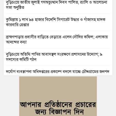
বুড়িচংয়ে জাতীয় জুলাই গণঅভ্যুত্থান দিবস পালিত, র‍্যালি ও আলোচনা
সভা অনুষ্ঠিত
কুমিল্লায় ১ লাখ ৯৪ হাজার বিদেশি সিগারেট উদ্ধার ও গাঁজাসহ মাদক
কারবারি গ্রেপ্তার
ব্রাহ্মণপাড়ায় প্রবাসীর বাড়িতে বেড়াতে এলেন সৌদির কফিল; এলাকায়
আনন্দের বন্যা
বুড়িচংয়ে অতিথি পাখির আবাসস্থল সংরক্ষণে প্রশাসনের উদ্যোগ; ৯
সদস্যের কমিটি গঠন
দুর্যোগ ব্যবস্থাপনা অধিদপ্তরের প্রকল্পে বদলে যাচ্ছে চৌদ্দগ্রামের জনপদ
নিমসার জুনাব আলী ডিগ্রি কলেজ ছাত্রদলের কমিটি ঘোষণা: আনন্দ
মিছিল ও সংবর্ধনা
জুলাই অভ্যুত্থানের দ্বিতীয় বর্ষপূর্তি উপলক্ষে কুমিল্লায় বর্ণাঢ্য র‍্যালি
আবারও নারী ইউএনও পেল ব্রাহ্মণপাড়াবাসী