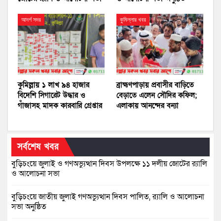
আদর্শ সদর
কুমিল্লার খবর
কুমিল্লায় ১ লাখ ৯৪ হাজার
ব্রাহ্মণপাড়ায় প্রবাসীর বাড়িতে
বিদেশি সিগারেট উদ্ধার ও
বেড়াতে এলেন সৌদির কফিল;
গাঁজাসহ মাদক কারবারি গ্রেপ্তার
এলাকায় আনন্দের বন্যা
সর্বশেষ খবর
বুড়িচংয়ে জুলাই ও গণঅভ্যুত্থান দিবস উপলক্ষে ১১ দলীয় জোটের র‍্যালি
ও আলোচনা সভা
বুড়িচংয়ে জাতীয় জুলাই গণঅভ্যুত্থান দিবস পালিত, র‍্যালি ও আলোচনা
সভা অনুষ্ঠিত