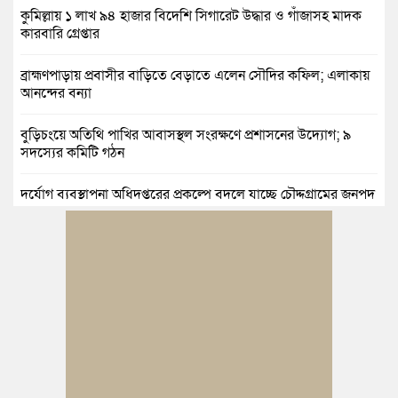
কুমিল্লায় ১ লাখ ৯৪ হাজার বিদেশি সিগারেট উদ্ধার ও গাঁজাসহ মাদক
কারবারি গ্রেপ্তার
ব্রাহ্মণপাড়ায় প্রবাসীর বাড়িতে বেড়াতে এলেন সৌদির কফিল; এলাকায়
আনন্দের বন্যা
বুড়িচংয়ে অতিথি পাখির আবাসস্থল সংরক্ষণে প্রশাসনের উদ্যোগ; ৯
সদস্যের কমিটি গঠন
দুর্যোগ ব্যবস্থাপনা অধিদপ্তরের প্রকল্পে বদলে যাচ্ছে চৌদ্দগ্রামের জনপদ
নিমসার জুনাব আলী ডিগ্রি কলেজ ছাত্রদলের কমিটি ঘোষণা: আনন্দ
মিছিল ও সংবর্ধনা
জুলাই অভ্যুত্থানের দ্বিতীয় বর্ষপূর্তি উপলক্ষে কুমিল্লায় বর্ণাঢ্য র‍্যালি
আবারও নারী ইউএনও পেল ব্রাহ্মণপাড়াবাসী
মনোহরগঞ্জে স্মার্টফোন আসক্তি, অনলাইন জুয়া ও মাদকের বিরুদ্ধে
শিক্ষার্থীদের শপথ