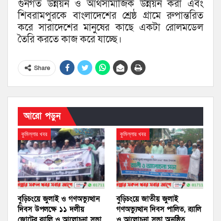
গুনগত উন্নয়ন ও আর্থসামাজিক উন্নয়ন করা এবং
শিবরামপুরকে বাংলাদেশের শ্রেষ্ঠ গ্রামে রুপান্তরিত
করে সারাদেশের মানুষের কাছে একটা রোলমডেল
তৈরি করতে কাজ করে যাচ্ছে।
Share
আরো পড়ুন
কুমিল্লার খবর
কুমিল্লার খবর
বুড়িচংয়ে জুলাই ও গণঅভ্যুত্থান
বুড়িচংয়ে জাতীয় জুলাই
দিবস উপলক্ষে ১১ দলীয়
গণঅভ্যুত্থান দিবস পালিত, র‍্যালি
জোটের র‍্যালি ও আলোচনা সভা
ও আলোচনা সভা অনুষ্ঠিত