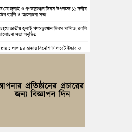
িচংয়ে জুলাই ও গণঅভ্যুত্থান দিবস উপলক্ষে ১১ দলীয়
ের র‍্যালি ও আলোচনা সভা
়িচংয়ে জাতীয় জুলাই গণঅভ্যুত্থান দিবস পালিত, র‍্যালি
লোচনা সভা অনুষ্ঠিত
িল্লায় ১ লাখ ৯৪ হাজার বিদেশি সিগারেট উদ্ধার ও
জাসহ মাদক কারবারি গ্রেপ্তার
াহ্মণপাড়ায় প্রবাসীর বাড়িতে বেড়াতে এলেন সৌদির
ল; এলাকায় আনন্দের বন্যা
িচংয়ে অতিথি পাখির আবাসস্থল সংরক্ষণে প্রশাসনের
যোগ; ৯ সদস্যের কমিটি গঠন
্যোগ ব্যবস্থাপনা অধিদপ্তরের প্রকল্পে বদলে যাচ্ছে
্দগ্রামের জনপদ
সার জুনাব আলী ডিগ্রি কলেজ ছাত্রদলের কমিটি