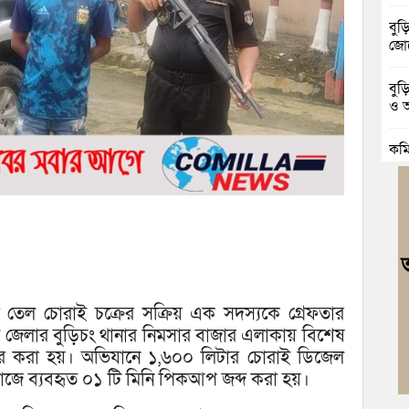
বুড়
জোট
বুড
ও আ
কুম
গাঁ
ব্র
কফি
বুড়
উদ্
ী তেল চোরাই চক্রের সক্রিয় এক সদস্যকে গ্রেফতার
দুর
 জেলার বুড়িচং থানার নিমসার বাজার এলাকায় বিশেষ
চৌদ
ার করা হয়। অভিযানে ১,৬০০ লিটার চোরাই ডিজেল
াজে ব্যবহৃত ০১ টি মিনি পিকআপ জব্দ করা হয়।
নিম