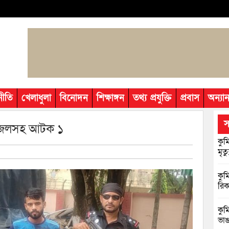
নীতি
খেলাধুলা
বিনোদন
শিক্ষাঙ্গন
তথ্য প্রযুক্তি
প্রবাস
অন্যান
স
ডিজেলসহ আটক ১
কুম
মৃত্য
কুম
রিক
কুম
ভাঙা