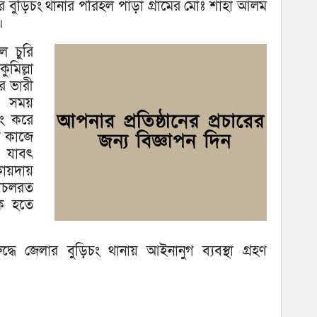
ঘোষ
ার বুড়িচং থানার পরিহল পাড়া গ্রামের মোঃ শাহা আলম
।
ল চুরি
মিল্লা
র ভারী
র সময়
কিং করে
গ কাজে
ন যাবৎ
ায়দায়
াচলরত
কি হতে
ধে জেলার বুড়িচং থানায় আইনানুগ ব্যবস্থা গ্রহণ