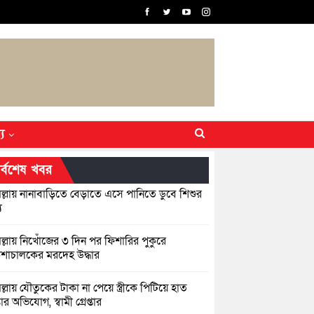
্য
র্বশেষ খবর
িল্লায় নানাবাড়িতে বেড়াতে এসে পানিতে ডুবে শিশুর
ু
িল্লায় নিখোঁজের ৩ দিন পর ফিশারির পুকুরে
শাচালকের মরদেহ উদ্ধার
িল্লায় যৌতুকের টাকা না পেয়ে স্ত্রীকে পিটিয়ে হাত
র অভিযোগ, স্বামী গ্রেপ্তার