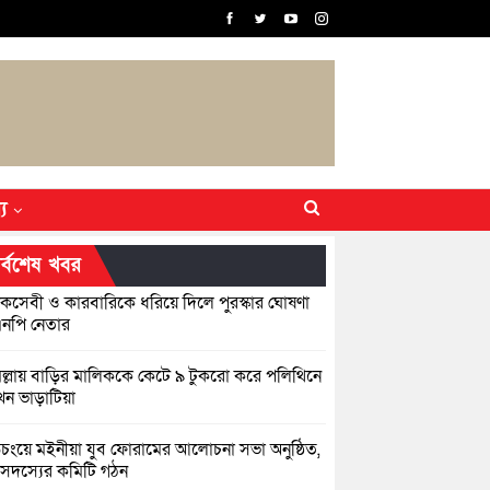
্য
র্বশেষ খবর
কসেবী ও কারবারিকে ধরিয়ে দিলে পুরস্কার ঘোষণা
নপি নেতার
িল্লায় বাড়ির মালিককে কেটে ৯ টুকরো করে পলিথিনে
েন ভাড়াটিয়া
়িচংয়ে মইনীয়া যুব ফোরামের আলোচনা সভা অনুষ্ঠিত,
সদস্যের কমিটি গঠন