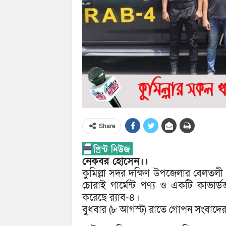
Share
নেকবর হোসেন।।
কুমিল্লা সদর দক্ষিণ উপজেলার বেলতলী এ
চোরাই গার্মেন্ট পণ্য ও একটি কাভার
করেছে র‌্যাব-৪।
বুধবার (৮ আগস্ট) রাতে গোপন সংবাদে