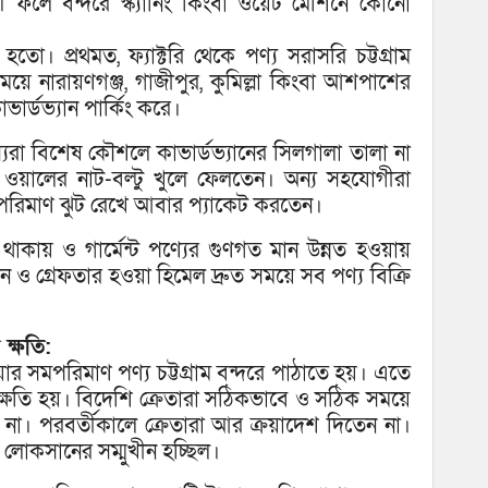
। ফলে বন্দরে স্ক্যানিং কিংবা ওয়েট মেশিনে কোনো
রা হতো। প্রথমত, ফ্যাক্টরি থেকে পণ্য সরাসরি চট্টগ্রাম
ময়ে নারায়ণগঞ্জ, গাজীপুর, কুমিল্লা কিংবা আশপাশের
ার্ডভ্যান পার্কিং করে।
দস্যরা বিশেষ কৌশলে কাভার্ডভ্যানের সিলগালা তালা না
র ওয়ালের নাট-বল্টু খুলে ফেলতেন। অন্য সহযোগীরা
 সমপরিমাণ ঝুট রেখে আবার প্যাকেট করতেন।
া থাকায় ও গার্মেন্ট পণ্যের গুণগত মান উন্নত হওয়ায়
 ও গ্রেফতার হওয়া হিমেল দ্রুত সময়ে সব পণ্য বিক্রি
 ক্ষতি:
য়ার সমপরিমাণ পণ্য চট্টগ্রাম বন্দরে পাঠাতে হয়। এতে
ুর ক্ষতি হয়। বিদেশি ক্রেতারা সঠিকভাবে ও সঠিক সময়ে
না। পরবর্তীকালে ক্রেতারা আর ক্রয়াদেশ দিতেন না।
ুর লোকসানের সম্মুখীন হচ্ছিল।