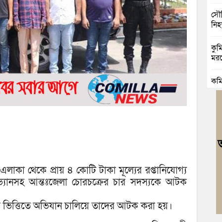
সৌদ
নি
কুমি
মরদ
কুম
মৃত্য
কুম
রিক
কুম
ভাঙা
লাকা থেকে প্রায় ৪ কোটি টাকা মূল্যের রপ্তানিযোগ্য
বুড়
্ডভ্যানসহ আন্তঃজেলা চোরচক্রের চার সদস্যকে আটক
জোট
র ভিত্তিতে অভিযান চালিয়ে তাদের আটক করা হয়।
বুড