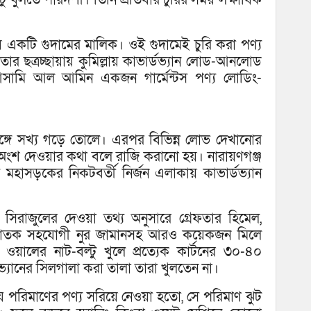
ল্টু খুলতে পারদর্শী। তিনি প্রতিবার চুরির সময় লক্ষাধিক
 একটি গুদামের মালিক। ওই গুদামেই চুরি করা পণ্য
ছত্রচ্ছায়ায় কুমিল্লায় কাভার্ডভ্যান লোড-আনলোড
ামি আল আমিন একজন গার্মেন্টস পণ্য লোডিং-
র সঙ্গে সখ্য গড়ে তোলে। এরপর বিভিন্ন লোভ দেখানোর
ার অংশ দেওয়ার কথা বলে রাজি করানো হয়। নারায়ণগঞ্জ
ম মহাসড়কের নিকটবর্তী নির্জন এলাকায় কাভার্ডভ্যান
 সিরাজুলের দেওয়া তথ্য অনুসারে গ্রেফতার হিমেল,
লাতক সহযোগী নুর জামানসহ আরও কয়েকজন মিলে
ওয়ালের নাট-বল্টু খুলে প্রত্যেক কার্টনের ৩০-৪০
্যানের সিলগালা করা তালা তারা খুলতেন না।
যে পরিমাণের পণ্য সরিয়ে নেওয়া হতো, সে পরিমাণ ঝুট