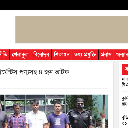
নীতি
খেলাধুলা
বিনোদন
শিক্ষাঙ্গন
তথ্য প্রযুক্তি
প্রবাস
অন্যান
স
গার্মেন্টস পণ্যসহ ৪ জন আটক
মাদ
বিএ
কুম
রাখ
বুড
৩১ 