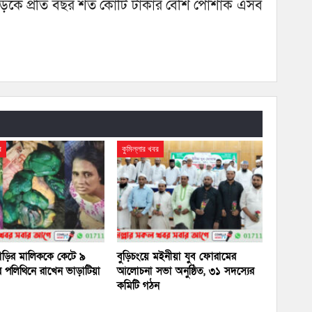
 মহাসড়কে প্রতি বছর শত কোটি টাকার বেশি পোশাক এসব
র
কুমিল্লার খবর
 বাড়ির মালিককে কেটে ৯
বুড়িচংয়ে মইনীয়া যুব ফোরামের
 পলিথিনে রাখেন ভাড়াটিয়া
আলোচনা সভা অনুষ্ঠিত, ৩১ সদস্যের
কমিটি গঠন