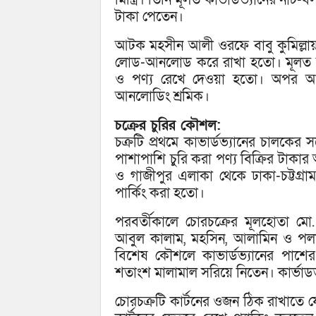
মিস্ত্রি। তিনি মূলত কাভার্ডভ্যানের নাট-ব
টাকা পেতেন।
আটক মহসীন আলী ওরফে বাবু কুমিল্লায়
লোড-আনলোড করে রাখা হতো। মূলত তার 
ও পণ্য রেখে দেওয়া হতো। অপর আস
আনলোডিং শ্রমিক।
চক্রের চুরির কৌশল:
চক্রটি প্রথমে কাভার্ডভ্যানের চালকে
পাশাপাশি চুরি করা পণ্য বিক্রির টাক
ও গাজীপুর এলাকা থেকে ঢাকা-চট্টগ্রা
পার্কিং করা হতো।
পরবর্তীকালে চোরচক্রের মূলহোতা মো.
আবুল কালাম, মহসিন, আলামিন ও প
বিশেষ কৌশলে কাভার্ডভ্যানের পাশের 
শতাংশ মালামাল সরিয়ে নিতেন। কার্ভাডভ
চোরচক্রটি কার্টনের ওজন ঠিক রাখাতে 