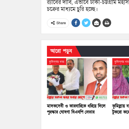
র‌্যাবের দাবি, এভাবে ঢাকা-চট্টগ্রাম
চক্রের মাধ্যমে চুরি হচ্ছে।
Share
আরো পড়ুন
কুমিল্লার খবর
কুমিল্লার খব
মাদকসেবী ও কারবারিকে ধরিয়ে দিলে
কুমিল্লায়
পুরস্কার ঘোষণা বিএনপি নেতার
টুকরো করে