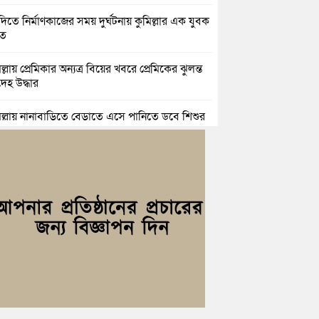
িতে নির্মাণকাজের সময় দুর্ঘটনায় কুমিল্লার এক যুবক
হত
ল্লায় প্রেমিকার অন্যত্র বিয়ের খবরে প্রেমিকের ঝুলন্ত
েহ উদ্ধার
িল্লায় নানাবাড়িতে বেড়াতে এসে পানিতে ডুবে শিশুর
ু
িল্লায় নিখোঁজের ৩ দিন পর ফিশারির পুকুরে
শাচালকের মরদেহ উদ্ধার
িল্লায় যৌতুকের টাকা না পেয়ে স্ত্রীকে পিটিয়ে হাত
র অভিযোগ, স্বামী গ্রেপ্তার
িচংয়ে জুলাই ও গণঅভ্যুত্থান দিবস উপলক্ষে ১১ দলীয়
ের র‍্যালি ও আলোচনা সভা
়িচংয়ে জাতীয় জুলাই গণঅভ্যুত্থান দিবস পালিত, র‍্যালি