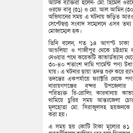
আটক ব্যক্তিরা হলেন- মো. হিমেল ওরফ
ওরফে বাবু (৩১) ও মো. আল আমিন (৩০)
অভিযানের সময় এ ঘটনায় জড়িত আরও তি
সেপ্টেম্বর) সংবাদ সম্মেলনে এসব তথ
মোজাম্মেল হক।
তিনি বলেন, গত ১৪ আগস্ট ঢাকা 
আশুলিয়া ও গাজীপুর থেকে চট্টগ্রাম ব
নেওয়ার পথে কয়েকটি কাভার্ডভ্যান থেকে
৩০-৪০ শতাংশ দামি গার্মেন্ট পণ্য উধ
যায়। এ ঘটনার ছায়া তদন্ত শুরু করে র‌্যা
তদন্তের একপর্যায়ে ফ্যাক্টরি থেকে পণ্
নারায়ণগঞ্জের বন্দর উপজেলার
পরিত্যক্ত রি-রোলিং কারখানায় কাভার্
থামিয়ে চুরির সময় আন্তঃজেলা চোর
মূলহোতা মো. সিরাজুলসহ ছয়জনক
করা হয়।
এ সময় ছয় কোটি টাকা মূল্যের ৪১ বস্