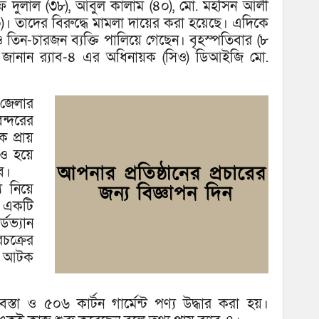
ও আ
ে দুলাল (৩৮), আবুল কালাম (৪০), মো. মহসিন আলী
। তাদের বিরুদ্ধে মামলা দায়ের করা হয়েছে। এদিকে
ন-চারজন ব্যক্তি পালিয়ে গেছেন। বৃহস্পতিবার (৮
্য জানান র‌্যাব-৪ এর অধিনায়ক (সিও) ডিআইজি মো.
জেলার
ন্দরের
 প্রায়
াও হয়ে
ব।
য নিয়ে
 একটি
ডভ্যান
চক্রের
ে আটক
তা ও ৫০৬ কার্টন গার্মেন্ট পণ্য উদ্ধার করা হয়।