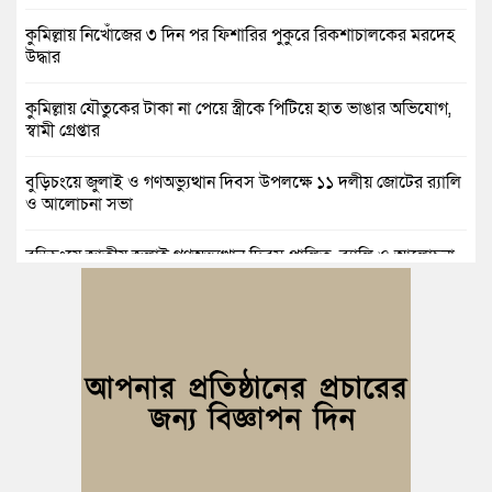
কুমিল্লায় নিখোঁজের ৩ দিন পর ফিশারির পুকুরে রিকশাচালকের মরদেহ
উদ্ধার
কুমিল্লায় যৌতুকের টাকা না পেয়ে স্ত্রীকে পিটিয়ে হাত ভাঙার অভিযোগ,
স্বামী গ্রেপ্তার
বুড়িচংয়ে জুলাই ও গণঅভ্যুত্থান দিবস উপলক্ষে ১১ দলীয় জোটের র‍্যালি
ও আলোচনা সভা
বুড়িচংয়ে জাতীয় জুলাই গণঅভ্যুত্থান দিবস পালিত, র‍্যালি ও আলোচনা
সভা অনুষ্ঠিত
কুমিল্লায় ১ লাখ ৯৪ হাজার বিদেশি সিগারেট উদ্ধার ও গাঁজাসহ মাদক
কারবারি গ্রেপ্তার
ব্রাহ্মণপাড়ায় প্রবাসীর বাড়িতে বেড়াতে এলেন সৌদির কফিল; এলাকায়
আনন্দের বন্যা
বুড়িচংয়ে অতিথি পাখির আবাসস্থল সংরক্ষণে প্রশাসনের উদ্যোগ; ৯