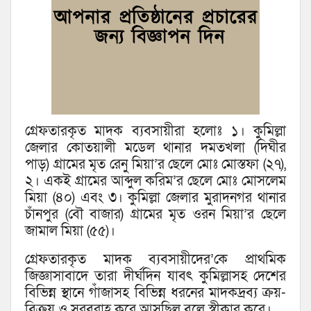
গ্রেফতারকৃত মাদক ব্যবসায়ীরা হলোঃ ১। কুমিল্লা
জেলার কোতয়ালী মডেল থানার দমতখলা (দিঘীর
পাড়) গ্রামের মৃত রেনু মিয়া’র ছেলে মোঃ মোস্তফা (২৭),
২। একই গ্রামের আব্দুল করিম’র ছেলে মোঃ মোসলেম
মিয়া (৪০) এবং ৩। কুমিল্লা জেলার মুরাদনগর থানার
চাঁনপুর (বৌ বাজার) গ্রামের মৃত ওরন মিয়া’র ছেলে
জামাল মিয়া (৫৫)।
গ্রেফতারকৃত মাদক ব্যবসায়ীদের’কে প্রাথমিক
জিজ্ঞাসাবাদে তারা দীর্ঘদিন যাবৎ কুমিল্লাসহ দেশের
বিভিন্ন স্থানে গাঁজাসহ বিভিন্ন ধরনের মাদকদ্রব্য ক্রয়-
বিক্রয় ও সরবরাহ করে আসছিল বলে স্বীকার করে।