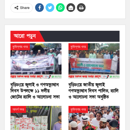
Share
আরো পড়ুন
কুমিল্লার খবর
কুমিল্লার খবর
বুড়িচংয়ে জুলাই ও গণঅভ্যুত্থান
বুড়িচংয়ে জাতীয় জুলাই
দিবস উপলক্ষে ১১ দলীয়
গণঅভ্যুত্থান দিবস পালিত, র‍্যালি
জোটের র‍্যালি ও আলোচনা সভা
ও আলোচনা সভা অনুষ্ঠিত
আদর্শ সদর
কুমিল্লার খবর