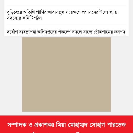
বুড়িচংয়ে অতিথি পাখির আবাসস্থল সংরক্ষণে প্রশাসনের উদ্যোগ; ৯
সদস্যের কমিটি গঠন
দুর্যোগ ব্যবস্থাপনা অধিদপ্তরের প্রকল্পে বদলে যাচ্ছে চৌদ্দগ্রামের জনপদ
নিমসার জুনাব আলী ডিগ্রি কলেজ ছাত্রদলের কমিটি ঘোষণা: আনন্দ
মিছিল ও সংবর্ধনা
জুলাই অভ্যুত্থানের দ্বিতীয় বর্ষপূর্তি উপলক্ষে কুমিল্লায় বর্ণাঢ্য র‍্যালি
আবারও নারী ইউএনও পেল ব্রাহ্মণপাড়াবাসী
মনোহরগঞ্জে স্মার্টফোন আসক্তি, অনলাইন জুয়া ও মাদকের বিরুদ্ধে
শিক্ষার্থীদের শপথ
সম্পাদক ও প্রকাশকঃ মিয়া মোহাম্মদ সোহাগ পারভেজ