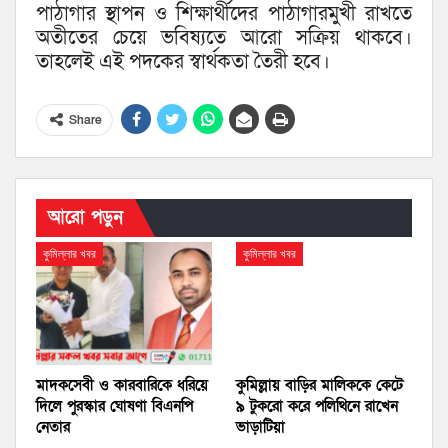
পাঠাগার স্থাপন ও শিক্ষার্থীদের পাঠাগারমুখী রাখতে
অতীতের চেয়ে ভবিষ্যতে আরো সক্রিয় থাকবে।
তাহলেই এই পদকের স্বার্থকতা তৈরী হবে।
Share
আরো পড়ুন
কুমিল্লার খবর
কুমিল্লার খবর
মাদকসেবী ও কারবারিকে ধরিয়ে
কুমিল্লায় বাড়ির মালিককে কেটে
দিলে পুরস্কার ঘোষণা বিএনপি
৯ টুকরো করে পলিথিনে রাখেন
নেতার
ভাড়াটিয়া