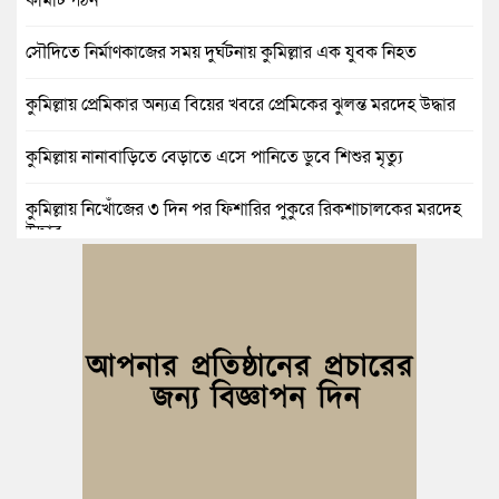
সৌদিতে নির্মাণকাজের সময় দুর্ঘটনায় কুমিল্লার এক যুবক নিহত
কুমিল্লায় প্রেমিকার অন্যত্র বিয়ের খবরে প্রেমিকের ঝুলন্ত মরদেহ উদ্ধার
কুমিল্লায় নানাবাড়িতে বেড়াতে এসে পানিতে ডুবে শিশুর মৃত্যু
কুমিল্লায় নিখোঁজের ৩ দিন পর ফিশারির পুকুরে রিকশাচালকের মরদেহ
উদ্ধার
কুমিল্লায় যৌতুকের টাকা না পেয়ে স্ত্রীকে পিটিয়ে হাত ভাঙার অভিযোগ,
স্বামী গ্রেপ্তার
বুড়িচংয়ে জুলাই ও গণঅভ্যুত্থান দিবস উপলক্ষে ১১ দলীয় জোটের র‍্যালি
ও আলোচনা সভা
বুড়িচংয়ে জাতীয় জুলাই গণঅভ্যুত্থান দিবস পালিত, র‍্যালি ও আলোচনা
সভা অনুষ্ঠিত