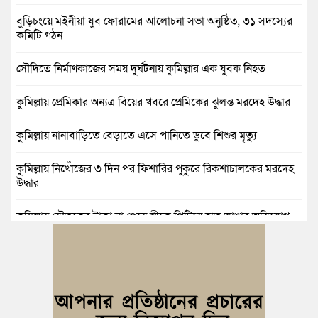
বুড়িচংয়ে মইনীয়া যুব ফোরামের আলোচনা সভা অনুষ্ঠিত, ৩১ সদস্যের
কমিটি গঠন
সৌদিতে নির্মাণকাজের সময় দুর্ঘটনায় কুমিল্লার এক যুবক নিহত
কুমিল্লায় প্রেমিকার অন্যত্র বিয়ের খবরে প্রেমিকের ঝুলন্ত মরদেহ উদ্ধার
কুমিল্লায় নানাবাড়িতে বেড়াতে এসে পানিতে ডুবে শিশুর মৃত্যু
কুমিল্লায় নিখোঁজের ৩ দিন পর ফিশারির পুকুরে রিকশাচালকের মরদেহ
উদ্ধার
কুমিল্লায় যৌতুকের টাকা না পেয়ে স্ত্রীকে পিটিয়ে হাত ভাঙার অভিযোগ,
স্বামী গ্রেপ্তার
বুড়িচংয়ে জুলাই ও গণঅভ্যুত্থান দিবস উপলক্ষে ১১ দলীয় জোটের র‍্যালি
ও আলোচনা সভা
বুড়িচংয়ে জাতীয় জুলাই গণঅভ্যুত্থান দিবস পালিত, র‍্যালি ও আলোচনা