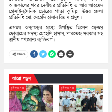
আজকালের খবর দেবীদ্বার প্রতিনিধি এ আর আহমেদ
হোসাইন,দৈনিক ভোরের পাতা কুমিল্লা উত্তর জেলা
প্রতিনিধি মো. মেহেদি হাসান রিয়াদ প্রমুখ।
এসময় অন্যান্যের মধ্যে উপস্থিত ছিলেন ফ্রেন্ডস্
ফোরামের সদস্য মেহেদি হাসান, পারভেজ সরকার সহ
স্থানীয় গণ্যমান্য ব্যক্তিবর্গ।
Share
আরো পড়ুন
কুমিল্লার খবর
কুমিল্লার খবর