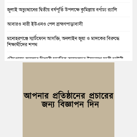
জুলাই অভ্যুত্থানের দ্বিতীয় বর্ষপূর্তি উপলক্ষে কুমিল্লায় বর্ণাঢ্য র‍্যালি
আবারও নারী ইউএনও পেল ব্রাহ্মণপাড়াবাসী
মনোহরগঞ্জে স্মার্টফোন আসক্তি, অনলাইন জুয়া ও মাদকের বিরুদ্ধে
শিক্ষার্থীদের শপথ
চৌদ্দগ্রামে আলোর দিশারী মানবিক কাফেলা’র উদ্যোগে যাত্রী ছাউনী
স্থাপন
কুমিল্লা বিজিবির অভিযান: এক কোটি ১৫ লাখ টাকার ভারতীয় শাড়ি ও
মোবাইল ডিসপ্লে জব্দ
জলিল ও শাহ ইমরানের নেতৃত্বে বরুড়া উপজেলা স্বেচ্ছাসেবক দলের
আংশিক কমিটি ঘোষণা
নিমসার জুনাব আলী ডিগ্রি কলেজ ছাত্রদলের কমিটি ঘোষণা; সভাপতি
ইমন, সম্পাদক সিয়াম