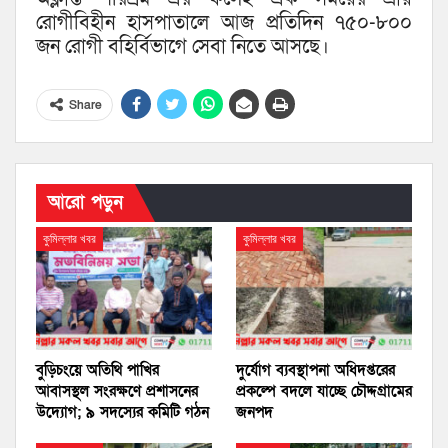
রোগীবিহীন হাসপাতালে আজ প্রতিদিন ৭৫০-৮০০
জন রোগী বহির্বিভাগে সেবা নিতে আসছে।
Share
আরো পড়ুন
কুমিল্লার খবর
কুমিল্লার খবর
বুড়িচংয়ে অতিথি পাখির
দুর্যোগ ব্যবস্থাপনা অধিদপ্তরের
আবাসস্থল সংরক্ষণে প্রশাসনের
প্রকল্পে বদলে যাচ্ছে চৌদ্দগ্রামের
উদ্যোগ; ৯ সদস্যের কমিটি গঠন
জনপদ