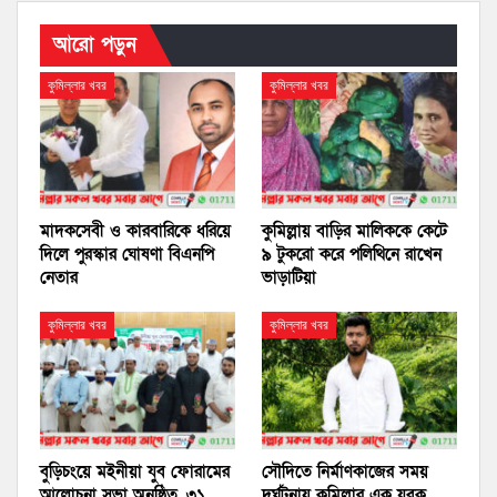
আরো পড়ুন
কুমিল্লার খবর
কুমিল্লার খবর
মাদকসেবী ও কারবারিকে ধরিয়ে
কুমিল্লায় বাড়ির মালিককে কেটে
দিলে পুরস্কার ঘোষণা বিএনপি
৯ টুকরো করে পলিথিনে রাখেন
নেতার
ভাড়াটিয়া
কুমিল্লার খবর
কুমিল্লার খবর
বুড়িচংয়ে মইনীয়া যুব ফোরামের
সৌদিতে নির্মাণকাজের সময়
আলোচনা সভা অনুষ্ঠিত, ৩১
দুর্ঘটনায় কুমিল্লার এক যুবক