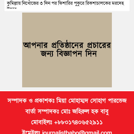
কুমিল্লায় নিখোঁজের ৩ দিন পর ফিশারির পুকুরে রিকশাচালকের মরদেহ
উদ্ধার
কুমিল্লায় যৌতুকের টাকা না পেয়ে স্ত্রীকে পিটিয়ে হাত ভাঙার অভিযোগ,
স্বামী গ্রেপ্তার
বুড়িচংয়ে জুলাই ও গণঅভ্যুত্থান দিবস উপলক্ষে ১১ দলীয় জোটের র‍্যালি
ও আলোচনা সভা
বুড়িচংয়ে জাতীয় জুলাই গণঅভ্যুত্থান দিবস পালিত, র‍্যালি ও আলোচনা
সভা অনুষ্ঠিত
সম্পাদক ও প্রকাশকঃ মিয়া মোহাম্মদ সোহাগ পারভেজ
বার্তা সম্পাদকঃ মোঃ জহিরুল হক বাবু
মোবাইলঃ +৮৮০১৭৪০৬৫২৯১১
ইমেইলঃ journalistbabo@gmail.com