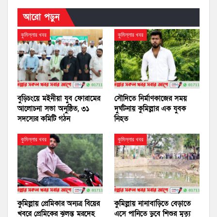
আরো পড়ুন
কুমিল্লার খবর
কুমিল্লার খবর
বুড়িচংয়ে মইনীয়া যুব ফোরামের
সৌদিতে নির্মাণকাজের সময়
আলোচনা সভা অনুষ্ঠিত, ৩১
দুর্ঘটনায় কুমিল্লার এক যুবক
সদস্যের কমিটি গঠন
নিহত
কুমিল্লার খবর
কুমিল্লার খবর
কুমিল্লায় প্রেমিকার অন্যত্র বিয়ের
কুমিল্লায় নানাবাড়িতে বেড়াতে
খবরে প্রেমিকের ঝুলন্ত মরদেহ
এসে পানিতে ডুবে শিশুর মৃত্যু