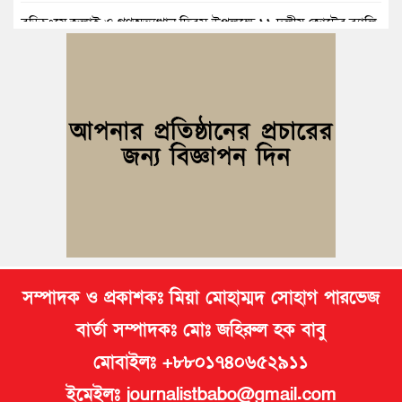
বুড়িচংয়ে জুলাই ও গণঅভ্যুত্থান দিবস উপলক্ষে ১১ দলীয় জোটের র‍্যালি
ও আলোচনা সভা
বুড়িচংয়ে জাতীয় জুলাই গণঅভ্যুত্থান দিবস পালিত, র‍্যালি ও আলোচনা
সভা অনুষ্ঠিত
কুমিল্লায় ১ লাখ ৯৪ হাজার বিদেশি সিগারেট উদ্ধার ও গাঁজাসহ মাদক
কারবারি গ্রেপ্তার
ব্রাহ্মণপাড়ায় প্রবাসীর বাড়িতে বেড়াতে এলেন সৌদির কফিল; এলাকায়
আনন্দের বন্যা
সম্পাদক ও প্রকাশকঃ মিয়া মোহাম্মদ সোহাগ পারভেজ
বার্তা সম্পাদকঃ মোঃ জহিরুল হক বাবু
মোবাইলঃ +৮৮০১৭৪০৬৫২৯১১
ইমেইলঃ journalistbabo@gmail.com