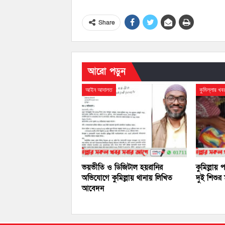
Share
আরো পড়ুন
আইন আদালত
কুমিল্লার খব
ভয়ভীতি ও ডিজিটাল হয়রানির
কুমিল্লায়
অভিযোগে কুমিল্লায় থানায় লিখিত
দুই শিশুর ম
আবেদন