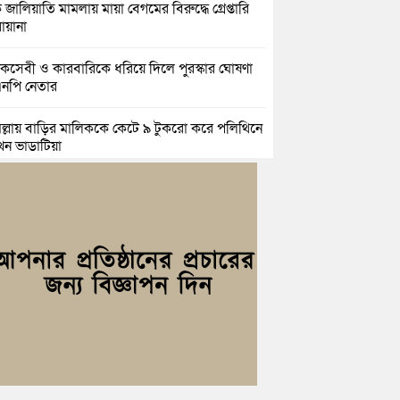
 জালিয়াতি মামলায় মায়া বেগমের বিরুদ্ধে গ্রেপ্তারি
য়ানা
কসেবী ও কারবারিকে ধরিয়ে দিলে পুরস্কার ঘোষণা
নপি নেতার
িল্লায় বাড়ির মালিককে কেটে ৯ টুকরো করে পলিথিনে
েন ভাড়াটিয়া
়িচংয়ে মইনীয়া যুব ফোরামের আলোচনা সভা অনুষ্ঠিত,
সদস্যের কমিটি গঠন
িতে নির্মাণকাজের সময় দুর্ঘটনায় কুমিল্লার এক যুবক
হত
ল্লায় প্রেমিকার অন্যত্র বিয়ের খবরে প্রেমিকের ঝুলন্ত
েহ উদ্ধার
িল্লায় নানাবাড়িতে বেড়াতে এসে পানিতে ডুবে শিশুর
ু