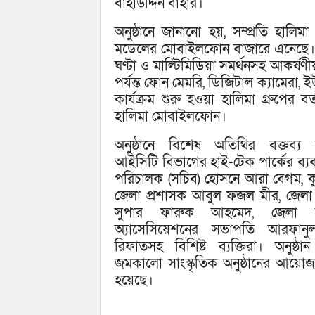
বাহাউদ্দিন বাহার।
অনুষ্ঠানে জানানো হয়, সম্প্রতি হালি
মডেলের মোবাইলফোন বাজারে এনেছে। দু’ট
ঘণ্টা ও মাল্টিমিডিয়া সমর্থনসহ আকর্ষ
পর্যন্ত ফোন মেমরি, ডিজিটাল ক্যামেরা,
কার্যক্রম শুরু হওয়া হালিমা গ্রুপের ব
হালিমা মোবাইলফোন।
অনুষ্ঠানে বিশেষ অতিথির বক্তব্য 
আইসিটি বিভাগের হাই-টেক পার্কের ব্যবস
পরিচালক (সচিব) হোসনে আরা বেগম, কুম
জেলা প্রশাসক আবুল ফজল মীর, জেলা
সুপার ফারুক আহমেদ, জেলা 
অ্যাসেসিয়েশনের সভাপতি আরফান
রিফাতসহ বিশিষ্ট ব্যক্তিরা। অনুষ্ঠা
জমকালো সাংস্কৃতিক অনুষ্ঠানের আয়ো
হয়েছে।