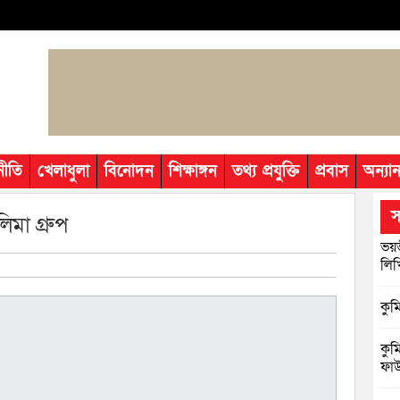
নীতি
খেলাধুলা
বিনোদন
শিক্ষাঙ্গন
তথ্য প্রযুক্তি
প্রবাস
অন্যান
স
মা গ্রুপ
ভয়ভ
লি
কুম
কুম
ফাউ