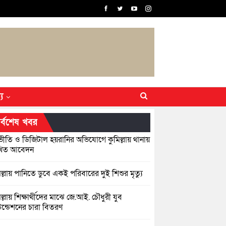
্য
র্বশেষ খবর
ীতি ও ডিজিটাল হয়রানির অভিযোগে কুমিল্লায় থানায়
খিত আবেদন
িল্লায় পানিতে ডুবে একই পরিবারের দুই শিশুর মৃত্যু
িল্লায় শিক্ষার্থীদের মাঝে জে.আই. চৌধুরী যুব
ন্ডেশনের চারা বিতরণ