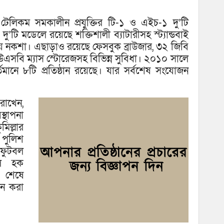
মা টেলিকম সমকালীন প্রযুক্তির টি-১ ও এইচ-১ দু’টি
ি মডেলে রয়েছে শক্তিশালী ব্যাটারীসহ স্ট্যান্ডবাই
ণীয় নকশা। এছাড়াও রয়েছে ফেসবুক ব্রাউজার, ৩২ জিবি
 ইউএসবি ম্যাস স্টোরেজসহ বিভিন্ন সুবিধা। ২০১০ সালে
র্তমানে ৮টি প্রতিষ্ঠান রয়েছে। যার সর্বশেষ সংযোজন
রাখেন,
্থাপনা
িল্লার
 পুলিশ
ফুটবল
ুল হক
ন শেষে
জন করা