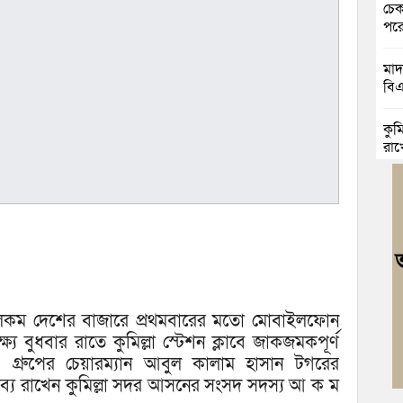
চেক
পরো
মাদ
বিএ
কুম
রাখ
বুড
৩১ 
সৌদ
নি
কুমি
মা টেলিকম দেশের বাজারে প্রথমবারের মতো মোবাইলফোন
মরদ
যে বুধবার রাতে কুমিল্লা স্টেশন ক্লাবে জাকজমকপূর্ণ
। গ্রুপের চেয়ারম্যান আবুল কালাম হাসান টগরের
কুম
ক্তব্য রাখেন কুমিল্লা সদর আসনের সংসদ সদস্য আ ক ম
মৃত্য