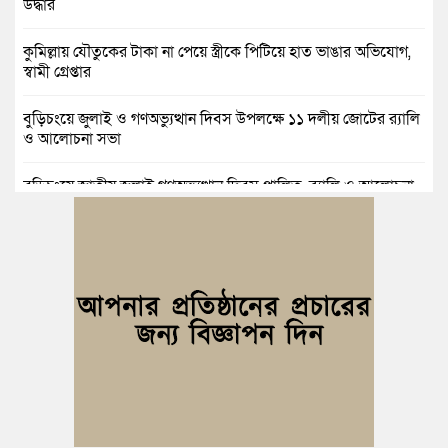
উদ্ধার
কুমিল্লায় যৌতুকের টাকা না পেয়ে স্ত্রীকে পিটিয়ে হাত ভাঙার অভিযোগ,
স্বামী গ্রেপ্তার
বুড়িচংয়ে জুলাই ও গণঅভ্যুত্থান দিবস উপলক্ষে ১১ দলীয় জোটের র‍্যালি
ও আলোচনা সভা
বুড়িচংয়ে জাতীয় জুলাই গণঅভ্যুত্থান দিবস পালিত, র‍্যালি ও আলোচনা
সভা অনুষ্ঠিত
কুমিল্লায় ১ লাখ ৯৪ হাজার বিদেশি সিগারেট উদ্ধার ও গাঁজাসহ মাদক
কারবারি গ্রেপ্তার
ব্রাহ্মণপাড়ায় প্রবাসীর বাড়িতে বেড়াতে এলেন সৌদির কফিল; এলাকায়
আনন্দের বন্যা
বুড়িচংয়ে অতিথি পাখির আবাসস্থল সংরক্ষণে প্রশাসনের উদ্যোগ; ৯
সদস্যের কমিটি গঠন