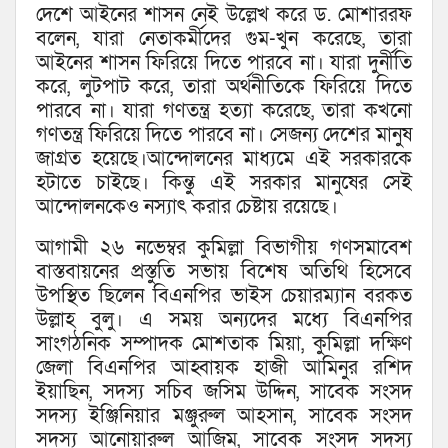
দেশে আইনের শাসন নেই উল্লেখ করে ড. মোশাররফ
বলেন, যারা নেতাকর্মীদের গুম-খুন করেছে, তারা
আইনের শাসন ফিরিয়ে দিতে পারবে না। যারা দুর্নীতি
করে, লুটপাট করে, তারা অর্থনীতিকে ফিরিয়ে দিতে
পারবে না। যারা গণতন্ত্র হত্যা করেছে, তারা কখনো
গণতন্ত্র ফিরিয়ে দিতে পারবে না। সেজন্য দেশের মানুষ
জাগ্রত হয়েছে।আন্দোলনের মাধ্যমে এই সরকারকে
হটাতে চাইছে। কিন্তু এই সরকার মানুষের সেই
আন্দোলনকেও নস্যাৎ করার চেষ্টায় রয়েছে।
আগামী ২৬ নভেম্বর কুমিল্লা বিভাগীয় গণসমাবেশ
বাস্তবায়নের প্রস্তুতি সভায় বিশেষ অতিথি হিসেবে
উপস্থিত ছিলেন বিএনপির ভাইস চেয়ারম্যান বরকত
উল্লাহ বুলু। এ সময় অন্যদের মধ্যে বিএনপির
সাংগঠনিক সম্পাদক মোশতাক মিয়া, কুমিল্লা দক্ষিণ
জেলা বিএনপির আহ্বায়ক হাজী আমিনুর রশিদ
ইয়াছিন, সদস্য সচিব জসিম উদ্দিন, সাবেক সংসদ
সদস্য ইঞ্জিনিয়ার মঞ্জুরুল আহসান, সাবেক সংসদ
সদস্য আনোয়ারুল আজিম, সাবেক সংসদ সদস্য