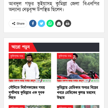
আবদুল গফুর ভূইয়াসহ কুমিল্লা জেলা বিএনপির
অন্যান্য নেতৃবৃন্দ উপস্থিত ছিলেন।
Share
আরো পড়ুন
কুমিল্লার খবর
কুমিল্লার খবর
সৌদিতে নির্মাণকাজের সময়
কুমিল্লায় প্রেমিকার অন্যত্র বিয়ের
দুর্ঘটনায় কুমিল্লার এক যুবক
খবরে প্রেমিকের ঝুলন্ত মরদেহ
নিহত
উদ্ধার