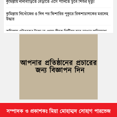
কুমিল্লায় নানাবাড়িতে বেড়াতে এসে পানিতে ডুবে শিশুর মৃত্যু
কুমিল্লায় নিখোঁজের ৩ দিন পর ফিশারির পুকুরে রিকশাচালকের মরদেহ
উদ্ধার
কুমিল্লায় যৌতুকের টাকা না পেয়ে স্ত্রীকে পিটিয়ে হাত ভাঙার অভিযোগ,
স্বামী গ্রেপ্তার
বুড়িচংয়ে জুলাই ও গণঅভ্যুত্থান দিবস উপলক্ষে ১১ দলীয় জোটের র‍্যালি
ও আলোচনা সভা
বুড়িচংয়ে জাতীয় জুলাই গণঅভ্যুত্থান দিবস পালিত, র‍্যালি ও আলোচনা
সভা অনুষ্ঠিত
কুমিল্লায় ১ লাখ ৯৪ হাজার বিদেশি সিগারেট উদ্ধার ও গাঁজাসহ মাদক
কারবারি গ্রেপ্তার
সম্পাদক ও প্রকাশকঃ মিয়া মোহাম্মদ সোহাগ পারভেজ