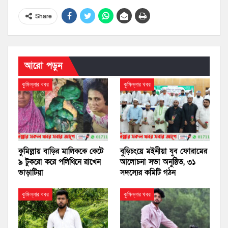
Share
আরো পড়ুন
কুমিল্লার খবর
কুমিল্লার খবর
কুমিল্লায় বাড়ির মালিককে কেটে
বুড়িচংয়ে মইনীয়া যুব ফোরামের
৯ টুকরো করে পলিথিনে রাখেন
আলোচনা সভা অনুষ্ঠিত, ৩১
ভাড়াটিয়া
সদস্যের কমিটি গঠন
কুমিল্লার খবর
কুমিল্লার খবর