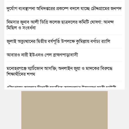
দুর্যোগ ব্যবস্থাপনা অধিদপ্তরের প্রকল্পে বদলে যাচ্ছে চৌদ্দগ্রামের জনপদ
নিমসার জুনাব আলী ডিগ্রি কলেজ ছাত্রদলের কমিটি ঘোষণা: আনন্দ
মিছিল ও সংবর্ধনা
জুলাই অভ্যুত্থানের দ্বিতীয় বর্ষপূর্তি উপলক্ষে কুমিল্লায় বর্ণাঢ্য র‍্যালি
আবারও নারী ইউএনও পেল ব্রাহ্মণপাড়াবাসী
মনোহরগঞ্জে স্মার্টফোন আসক্তি, অনলাইন জুয়া ও মাদকের বিরুদ্ধে
শিক্ষার্থীদের শপথ
চৌদ্দগ্রামে আলোর দিশারী মানবিক কাফেলা’র উদ্যোগে যাত্রী ছাউনী
স্থাপন
কুমিল্লা বিজিবির অভিযান: এক কোটি ১৫ লাখ টাকার ভারতীয় শাড়ি ও
মোবাইল ডিসপ্লে জব্দ
জলিল ও শাহ ইমরানের নেতৃত্বে বরুড়া উপজেলা স্বেচ্ছাসেবক দলের