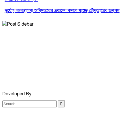
দুর্যোগ ব্যবস্থাপনা অধিদপ্তরের প্রকল্পে বদলে যাচ্ছে চৌদ্দগ্রামের জনপদ
নিমসার জুনাব আলী ডিগ্রি কলেজ ছাত্রদলের কমিটি ঘোষণা: আনন্দ মিছিল
ও সংবর্ধনা
জুলাই অভ্যুত্থানের দ্বিতীয় বর্ষপূর্তি উপলক্ষে কুমিল্লায় বর্ণাঢ্য র‍্যালি
সম্পাদক ও প্রকাশকঃ মিয়া মোহাম্মদ সোহাগ পারভেজ
আবারও নারী ইউএনও পেল ব্রাহ্মণপাড়াবাসী
বার্তা সম্পাদকঃ মোঃ জহিরুল হক বাবু
মনোহরগঞ্জে স্মার্টফোন আসক্তি, অনলাইন জুয়া ও মাদকের বিরুদ্ধে
মোবাইলঃ +৮৮০১৭৪০৬৫২৯১১
শিক্ষার্থীদের শপথ
ইমেইলঃ journalistbabo@gmail.com
Developed By:
TechSmartBD.com