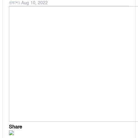
প্রকাশঃ
Aug 10, 2022
বুড়িচং
অর্থনীতি
ব্রাহ্মণপাড়া
মনোহরগঞ্জ
মুরাদনগর
মেঘনা
লাকসাম
লালমাই
সদর দক্ষিণ
হোমনা
Share