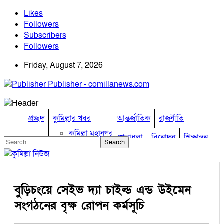
Likes
Followers
Subscribers
Followers
Friday, August 7, 2026
Publisher - comillanews.com
প্রচ্ছদ
কুমিল্লার খবর
আন্তর্জাতিক
রাজনীতি
কুমিল্লা মহানগর
খেলাধুলা
বিনোদন
শিক্ষাঙ্গন
আদর্শ সদর
চান্দিনা
তথ্য প্রযুক্তি
প্রবাস
চৌদ্দগ্রাম
অন্যান্য
তিতাস
বুড়িচংয়ে সেইভ দ্যা চাইল্ড এন্ড উইমেন
দাউদকান্দি
ভিডিও
দেবিদ্বার
মতামত
সংগঠনের বৃক্ষ রোপন কর্মসূচি
নাঙ্গলকোট
কুমিল্লার চাকুরী
বরুড়া
অপরাধ