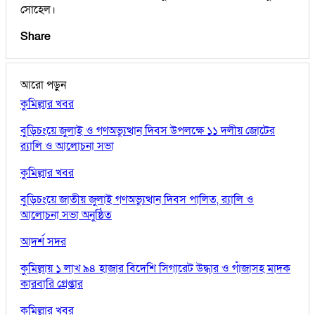
সোহেল।
Share
আরো পড়ুন
কুমিল্লার খবর
বুড়িচংয়ে জুলাই ও গণঅভ্যুত্থান দিবস উপলক্ষে ১১ দলীয় জোটের
র‍্যালি ও আলোচনা সভা
কুমিল্লার খবর
বুড়িচংয়ে জাতীয় জুলাই গণঅভ্যুত্থান দিবস পালিত, র‍্যালি ও
আলোচনা সভা অনুষ্ঠিত
আদর্শ সদর
কুমিল্লায় ১ লাখ ৯৪ হাজার বিদেশি সিগারেট উদ্ধার ও গাঁজাসহ মাদক
কারবারি গ্রেপ্তার
কুমিল্লার খবর