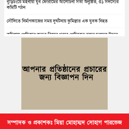
বুড়িচংয়ে মইনীয়া যুব ফোরামের আলোচনা সভা অনুষ্ঠিত, ৩১ সদস্যের
কমিটি গঠন
সৌদিতে নির্মাণকাজের সময় দুর্ঘটনায় কুমিল্লার এক যুবক নিহত
কুমিল্লায় প্রেমিকার অন্যত্র বিয়ের খবরে প্রেমিকের ঝুলন্ত মরদেহ উদ্ধার
কুমিল্লায় নানাবাড়িতে বেড়াতে এসে পানিতে ডুবে শিশুর মৃত্যু
কুমিল্লায় নিখোঁজের ৩ দিন পর ফিশারির পুকুরে রিকশাচালকের মরদেহ
উদ্ধার
কুমিল্লায় যৌতুকের টাকা না পেয়ে স্ত্রীকে পিটিয়ে হাত ভাঙার অভিযোগ,
স্বামী গ্রেপ্তার
সম্পাদক ও প্রকাশকঃ মিয়া মোহাম্মদ সোহাগ পারভেজ