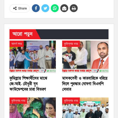
Share
আরো পড়ুন
আদর্শ সদর
কুমিল্লার খবর
কুমিল্লায় শিক্ষার্থীদের মাঝে
মাদকসেবী ও কারবারিকে ধরিয়ে
জে.আই. চৌধুরী যুব
দিলে পুরস্কার ঘোষণা বিএনপি
ফাউন্ডেশনের চারা বিতরণ
নেতার
কুমিল্লার খবর
কুমিল্লার খবর