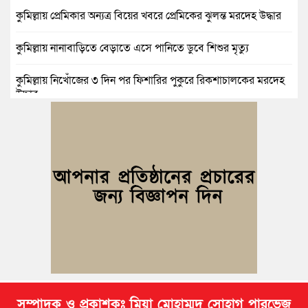
কুমিল্লায় প্রেমিকার অন্যত্র বিয়ের খবরে প্রেমিকের ঝুলন্ত মরদেহ উদ্ধার
কুমিল্লায় নানাবাড়িতে বেড়াতে এসে পানিতে ডুবে শিশুর মৃত্যু
কুমিল্লায় নিখোঁজের ৩ দিন পর ফিশারির পুকুরে রিকশাচালকের মরদেহ
উদ্ধার
কুমিল্লায় যৌতুকের টাকা না পেয়ে স্ত্রীকে পিটিয়ে হাত ভাঙার অভিযোগ,
স্বামী গ্রেপ্তার
বুড়িচংয়ে জুলাই ও গণঅভ্যুত্থান দিবস উপলক্ষে ১১ দলীয় জোটের র‍্যালি
ও আলোচনা সভা
বুড়িচংয়ে জাতীয় জুলাই গণঅভ্যুত্থান দিবস পালিত, র‍্যালি ও আলোচনা
সভা অনুষ্ঠিত
সম্পাদক ও প্রকাশকঃ মিয়া মোহাম্মদ সোহাগ পারভেজ