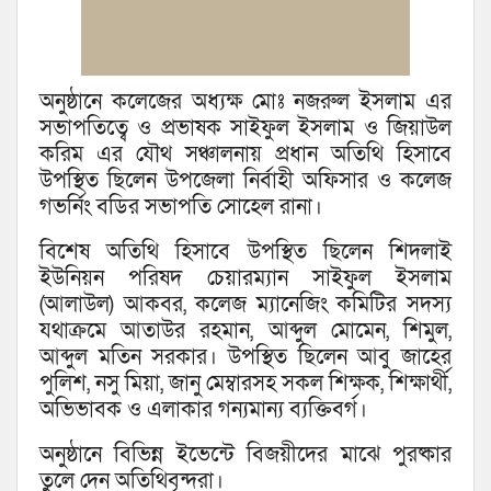
অনুষ্ঠানে কলেজের অধ্যক্ষ মোঃ নজরুল ইসলাম এর
সভাপতিত্বে ও প্রভাষক সাইফুল ইসলাম ও জিয়াউল
করিম এর যৌথ সঞ্চালনায় প্রধান অতিথি হিসাবে
উপস্থিত ছিলেন উপজেলা নির্বাহী অফিসার ও কলেজ
গভর্নিং বডির সভাপতি সোহেল রানা।
বিশেষ অতিথি হিসাবে উপস্থিত ছিলেন শিদলাই
ইউনিয়ন পরিষদ চেয়ারম্যান সাইফুল ইসলাম
(আলাউল) আকবর, কলেজ ম্যানেজিং কমিটির সদস্য
যথাক্রমে আতাউর রহমান, আব্দুল মোমেন, শিমুল,
আব্দুল মতিন সরকার। উপস্থিত ছিলেন আবু জাহের
পুলিশ, নসু মিয়া, জানু মেম্বারসহ সকল শিক্ষক, শিক্ষার্থী,
অভিভাবক ও এলাকার গন্যমান্য ব্যক্তিবর্গ।
অনুষ্ঠানে বিভিন্ন ইভেন্টে বিজয়ীদের মাঝে পুরষ্কার
তুলে দেন অতিথিবৃন্দরা।