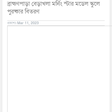
ব্রাহ্মণপাড়া বেড়াখলা মর্নিং স্টার মডেল স্কুলে
দেবিদ্বার
ভিডিও
নাঙ্গলকোট
মতামত
পুরষ্কার বিতরণ
বরুড়া
কুমিল্লার চাকুরী
বুড়িচং
অপরাধ
প্রকাশঃ
Mar 11, 2023
ব্রাহ্মণপাড়া
অর্থনীতি
মনোহরগঞ্জ
মুরাদনগর
মেঘনা
লাকসাম
লালমাই
সদর দক্ষিণ
হোমনা