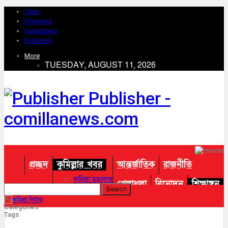
Likes
Followers
Subscribers
Followers
More
TUESDAY, AUGUST 11, 2026
Publisher -
comillanews.com
প্রচ্ছদ
কুমিল্লার খবর
আন্তর্জাতিক
রাজনীতি
কুমিল্লা মহানগর
খেলাধুলা
বিনোদন
শিক্ষাঙ্গন
আদর্শ সদর
চান্দিনা
Posts
তথ্য প্রযুক্তি
প্রবাস
Categories
চৌদ্দগ্রাম
Tags
তিতাস
অন্যান্য
দাউদকান্দি