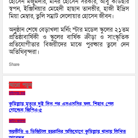
হোসেন মজুমদার, মনির হোসেন সরকার, আবু কাউছার
স্বপন, ইঞ্জিনিয়ার মেহেদী হাছান তানভীর, হাজী ইদ্রিস
মিয়া মেম্বার, তুলি সম্রাট দেলোয়ার হোসেন জীবন।
অনুষ্ঠান শেষে বেড়াখলা মর্নিং স্টার মডেল স্কুলের ২১তম
প্রতিষ্ঠাবার্ষিকী ও স্কুলের বার্ষিক ক্রীড়া ও সাংস্কৃতিক
প্রতিযোগীতার বিজয়ীদের মাঝে পুরষ্কার তুলে দেন
অতিথিবৃন্দরা।
Share
আরো পড়ুন
কুমিল্লার খবর
কুমিল্লায় মৃত্যুর দুই দিন পর এসএসসির ফল, শিহাব পেল
গোল্ডেন জিপিএ-৫
আইন আদালত
ভয়ভীতি ও ডিজিটাল হয়রানির অভিযোগে কুমিল্লায় থানায় লিখিত
আবেদন