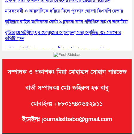
চেক জালিয়াতি মামলায় মায়া বেগমের বিরুদ্ধে গ্রেপ্তারি পরোয়ানা
মাদকসেবী ও কারবারিকে ধরিয়ে দিলে পুরস্কার ঘোষণা বিএনপি নেতার
কুমিল্লায় বাড়ির মালিককে কেটে ৯ টুকরো করে পলিথিনে রাখেন ভাড়াটিয়া
বুড়িচংয়ে মইনীয়া যুব ফোরামের আলোচনা সভা অনুষ্ঠিত, ৩১ সদস্যের
কমিটি গঠন
সৌদিতে নির্মাণকাজের সময় দুর্ঘটনায় কুমিল্লার এক যুবক নিহত
কুমিল্লায় প্রেমিকার অন্যত্র বিয়ের খবরে প্রেমিকের ঝুলন্ত মরদেহ উদ্ধার
সম্পাদক ও প্রকাশকঃ মিয়া মোহাম্মদ সোহাগ পারভেজ
বার্তা সম্পাদকঃ মোঃ জহিরুল হক বাবু
মোবাইলঃ +৮৮০১৭৪০৬৫২৯১১
ইমেইলঃ journalistbabo@gmail.com