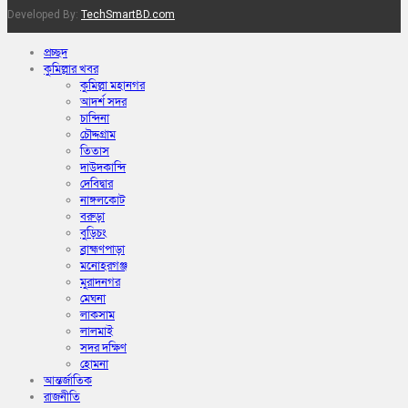
Developed By:
TechSmartBD.com
প্রচ্ছদ
কুমিল্লার খবর
কুমিল্লা মহানগর
আদর্শ সদর
চান্দিনা
চৌদ্দগ্রাম
তিতাস
দাউদকান্দি
দেবিদ্বার
নাঙ্গলকোট
বরুড়া
বুড়িচং
ব্রাহ্মণপাড়া
মনোহরগঞ্জ
মুরাদনগর
মেঘনা
লাকসাম
লালমাই
সদর দক্ষিণ
হোমনা
আন্তর্জাতিক
রাজনীতি