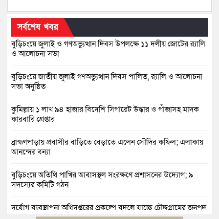
সর্বশেষ খবর
বুড়িচংয়ে জুলাই ও গণঅভ্যুত্থান দিবস উপলক্ষে ১১ দলীয় জোটের র‍্যালি
ও আলোচনা সভা
বুড়িচংয়ে জাতীয় জুলাই গণঅভ্যুত্থান দিবস পালিত, র‍্যালি ও আলোচনা
সভা অনুষ্ঠিত
কুমিল্লায় ১ লাখ ৯৪ হাজার বিদেশি সিগারেট উদ্ধার ও গাঁজাসহ মাদক
কারবারি গ্রেপ্তার
ব্রাহ্মণপাড়ায় প্রবাসীর বাড়িতে বেড়াতে এলেন সৌদির কফিল; এলাকায়
আনন্দের বন্যা
বুড়িচংয়ে অতিথি পাখির আবাসস্থল সংরক্ষণে প্রশাসনের উদ্যোগ; ৯
সদস্যের কমিটি গঠন
দুর্যোগ ব্যবস্থাপনা অধিদপ্তরের প্রকল্পে বদলে যাচ্ছে চৌদ্দগ্রামের জনপদ