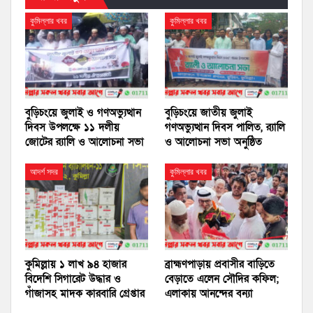
কুমিল্লার খবর
কুমিল্লার খবর
বুড়িচংয়ে জুলাই ও গণঅভ্যুত্থান
বুড়িচংয়ে জাতীয় জুলাই
দিবস উপলক্ষে ১১ দলীয়
গণঅভ্যুত্থান দিবস পালিত, র‍্যালি
জোটের র‍্যালি ও আলোচনা সভা
ও আলোচনা সভা অনুষ্ঠিত
আদর্শ সদর
কুমিল্লার খবর
কুমিল্লায় ১ লাখ ৯৪ হাজার
ব্রাহ্মণপাড়ায় প্রবাসীর বাড়িতে
বিদেশি সিগারেট উদ্ধার ও
বেড়াতে এলেন সৌদির কফিল;
গাঁজাসহ মাদক কারবারি গ্রেপ্তার
এলাকায় আনন্দের বন্যা