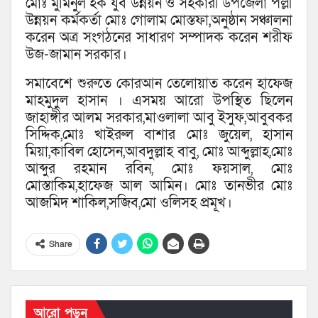
মোঃ মুমিনুল হক যুব উন্নয়ন ও সহকারী উপজেলা পল্লী
উন্নয়ন কর্মকর্তা মোঃ গোলাম মোস্তফা,অনুষ্ঠান সঞ্চালনা
করেন অত্র সংগঠনের সাধারণ সম্পাদক করেন শরীফ
উজ-জামান সরকার।
সমাবেশে শুরুতে কোরআন তেলোয়াত করেন হাফেজ
মাহমুদুল হাসান । এসময় আরো উপস্থিত ছিলেন
জাহাঙ্গীর আলম সরকার,মাওলালা আবু ইসুফ,আবুবকর
সিদ্দিক,মোঃ খাইরুল বাশার মোঃ জুয়েল, হাসান
মিয়া,কাবিল হোসেন,আবদুল্লাহ বাবু, মোঃ আব্দুল্লাহ,মোঃ
আব্দুর রহমান রবিন, মোঃ ফয়সাল, মোঃ
মোস্তাকিম,হাফেজ আল আমিন। মোঃ তানভীর মোঃ
আজমিদ শাকিল,সজিব,মো ওলিসহ প্রমূখ।
Share
আরো পড়ুন