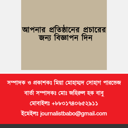
নিমসার জুনাব আলী ডিগ্রি কলেজ ছাত্রদলের কমিটি ঘোষণা: আনন্দ
মিছিল ও সংবর্ধনা
জুলাই অভ্যুত্থানের দ্বিতীয় বর্ষপূর্তি উপলক্ষে কুমিল্লায় বর্ণাঢ্য র‍্যালি
আবারও নারী ইউএনও পেল ব্রাহ্মণপাড়াবাসী
মনোহরগঞ্জে স্মার্টফোন আসক্তি, অনলাইন জুয়া ও মাদকের বিরুদ্ধে
শিক্ষার্থীদের শপথ
সম্পাদক ও প্রকাশকঃ মিয়া মোহাম্মদ সোহাগ পারভেজ
বার্তা সম্পাদকঃ মোঃ জহিরুল হক বাবু
মোবাইলঃ +৮৮০১৭৪০৬৫২৯১১
ইমেইলঃ journalistbabo@gmail.com