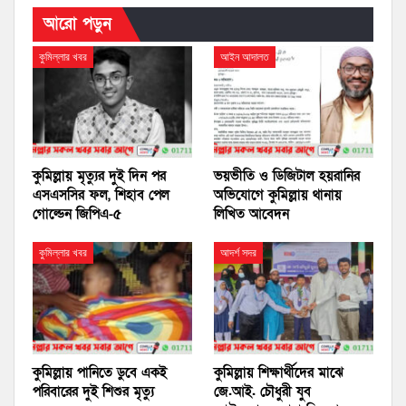
আরো পড়ুন
কুমিল্লার খবর
আইন আদালত
কুমিল্লায় মৃত্যুর দুই দিন পর
ভয়ভীতি ও ডিজিটাল হয়রানির
এসএসসির ফল, শিহাব পেল
অভিযোগে কুমিল্লায় থানায়
গোল্ডেন জিপিএ-৫
লিখিত আবেদন
কুমিল্লার খবর
আদর্শ সদর
কুমিল্লায় পানিতে ডুবে একই
কুমিল্লায় শিক্ষার্থীদের মাঝে
পরিবারের দুই শিশুর মৃত্যু
জে.আই. চৌধুরী যুব