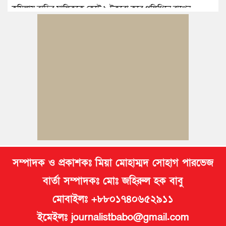
কুমিল্লায় বাড়ির মালিককে কেটে ৯ টুকরো করে পলিথিনে রাখেন
ভাড়াটিয়া
বুড়িচংয়ে মইনীয়া যুব ফোরামের আলোচনা সভা অনুষ্ঠিত, ৩১ সদস্যের
কমিটি গঠন
সৌদিতে নির্মাণকাজের সময় দুর্ঘটনায় কুমিল্লার এক যুবক নিহত
কুমিল্লায় প্রেমিকার অন্যত্র বিয়ের খবরে প্রেমিকের ঝুলন্ত মরদেহ উদ্ধার
সম্পাদক ও প্রকাশকঃ মিয়া মোহাম্মদ সোহাগ পারভেজ
বার্তা সম্পাদকঃ মোঃ জহিরুল হক বাবু
মোবাইলঃ +৮৮০১৭৪০৬৫২৯১১
ইমেইলঃ journalistbabo@gmail.com