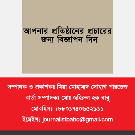
কমিটি গঠন
সৌদিতে নির্মাণকাজের সময় দুর্ঘটনায় কুমিল্লার এক যুবক নিহত
কুমিল্লায় প্রেমিকার অন্যত্র বিয়ের খবরে প্রেমিকের ঝুলন্ত মরদেহ উদ্ধার
কুমিল্লায় নানাবাড়িতে বেড়াতে এসে পানিতে ডুবে শিশুর মৃত্যু
সম্পাদক ও প্রকাশকঃ মিয়া মোহাম্মদ সোহাগ পারভেজ
বার্তা সম্পাদকঃ মোঃ জহিরুল হক বাবু
মোবাইলঃ +৮৮০১৭৪০৬৫২৯১১
ইমেইলঃ journalistbabo@gmail.com