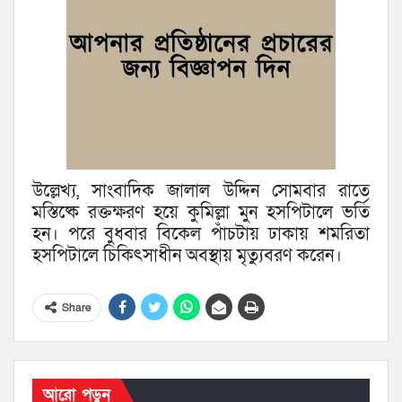
উল্লেখ্য, সাংবাদিক জালাল উদ্দিন সোমবার রাতে
মস্তিষ্কে রক্তক্ষরণ হয়ে কুমিল্লা মুন হসপিটালে ভর্তি
হন। পরে বুধবার বিকেল পাঁচটায় ঢাকায় শমরিতা
হসপিটালে চিকিৎসাধীন অবস্থায় মৃত্যুবরণ করেন।
Share
আরো পড়ুন