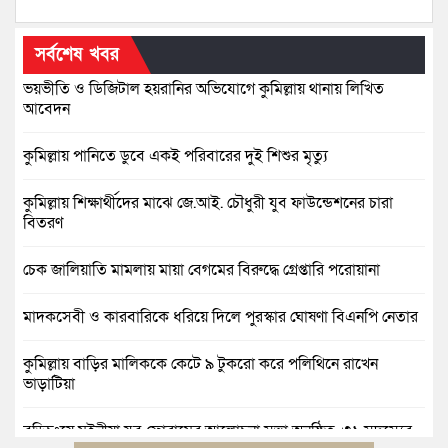
সর্বশেষ খবর
ভয়ভীতি ও ডিজিটাল হয়রানির অভিযোগে কুমিল্লায় থানায় লিখিত
আবেদন
কুমিল্লায় পানিতে ডুবে একই পরিবারের দুই শিশুর মৃত্যু
কুমিল্লায় শিক্ষার্থীদের মাঝে জে.আই. চৌধুরী যুব ফাউন্ডেশনের চারা
বিতরণ
চেক জালিয়াতি মামলায় মায়া বেগমের বিরুদ্ধে গ্রেপ্তারি পরোয়ানা
মাদকসেবী ও কারবারিকে ধরিয়ে দিলে পুরস্কার ঘোষণা বিএনপি নেতার
কুমিল্লায় বাড়ির মালিককে কেটে ৯ টুকরো করে পলিথিনে রাখেন
ভাড়াটিয়া
বুড়িচংয়ে মইনীয়া যুব ফোরামের আলোচনা সভা অনুষ্ঠিত, ৩১ সদস্যের