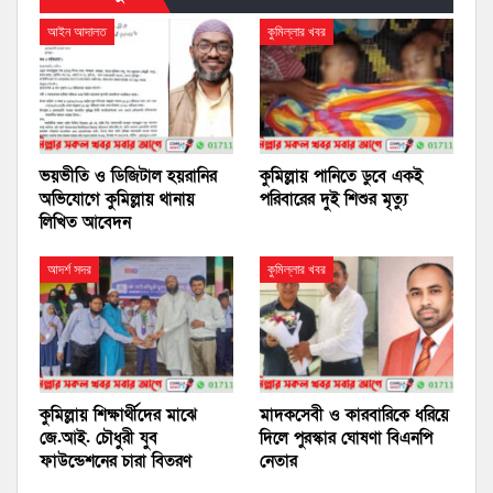
আইন আদালত
কুমিল্লার খবর
ভয়ভীতি ও ডিজিটাল হয়রানির
কুমিল্লায় পানিতে ডুবে একই
অভিযোগে কুমিল্লায় থানায়
পরিবারের দুই শিশুর মৃত্যু
লিখিত আবেদন
আদর্শ সদর
কুমিল্লার খবর
কুমিল্লায় শিক্ষার্থীদের মাঝে
মাদকসেবী ও কারবারিকে ধরিয়ে
জে.আই. চৌধুরী যুব
দিলে পুরস্কার ঘোষণা বিএনপি
ফাউন্ডেশনের চারা বিতরণ
নেতার