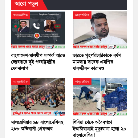
আরো পড়ুন
আন্তর্জাতিক
আন্তর্জাতিক
বাংলাদেশ-মালদ্বীপ সম্পর্ক আরও
ভারতে গৃহপরিচারিকাকে ধর্ষণ
জোরদারে দুই পররাষ্ট্রমন্ত্রীর
মামলায় সাবেক এমপি’র
ফোনালাপ
যাবজ্জীবন কারাদণ্ড
আন্তর্জাতিক
আন্তর্জাতিক
মালয়েশিয়ায় ৯৮ বাংলাদেশিসহ
লিবিয়া থেকে অবৈধপথে
২৮৮ অভিবাসী গ্রেফতার
ইতালিযাত্রাই মৃত্যুযাত্রা হলো ২০
বাংলাদেশির !