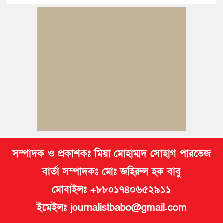
বুড়িচংয়ে জাতীয় জুলাই গণঅভ্যুত্থান দিবস পালিত, র‍্যালি ও আলোচনা
সভা অনুষ্ঠিত
কুমিল্লায় ১ লাখ ৯৪ হাজার বিদেশি সিগারেট উদ্ধার ও গাঁজাসহ মাদক
কারবারি গ্রেপ্তার
ব্রাহ্মণপাড়ায় প্রবাসীর বাড়িতে বেড়াতে এলেন সৌদির কফিল; এলাকায়
আনন্দের বন্যা
বুড়িচংয়ে অতিথি পাখির আবাসস্থল সংরক্ষণে প্রশাসনের উদ্যোগ; ৯
সদস্যের কমিটি গঠন
সম্পাদক ও প্রকাশকঃ মিয়া মোহাম্মদ সোহাগ পারভেজ
বার্তা সম্পাদকঃ মোঃ জহিরুল হক বাবু
মোবাইলঃ +৮৮০১৭৪০৬৫২৯১১
ইমেইলঃ journalistbabo@gmail.com