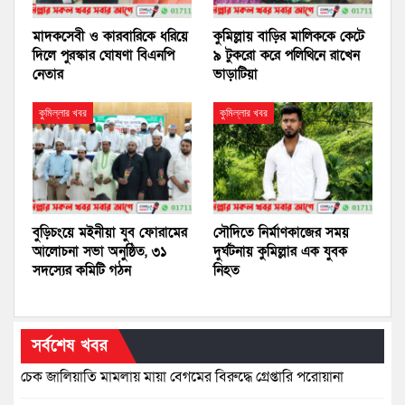
মাদকসেবী ও কারবারিকে ধরিয়ে
কুমিল্লায় বাড়ির মালিককে কেটে
দিলে পুরস্কার ঘোষণা বিএনপি
৯ টুকরো করে পলিথিনে রাখেন
নেতার
ভাড়াটিয়া
কুমিল্লার খবর
কুমিল্লার খবর
বুড়িচংয়ে মইনীয়া যুব ফোরামের
সৌদিতে নির্মাণকাজের সময়
আলোচনা সভা অনুষ্ঠিত, ৩১
দুর্ঘটনায় কুমিল্লার এক যুবক
সদস্যের কমিটি গঠন
নিহত
সর্বশেষ খবর
চেক জালিয়াতি মামলায় মায়া বেগমের বিরুদ্ধে গ্রেপ্তারি পরোয়ানা