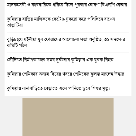
মাদকসেবী ও কারবারিকে ধরিয়ে দিলে পুরস্কার ঘোষণা বিএনপি নেতার
কুমিল্লায় বাড়ির মালিককে কেটে ৯ টুকরো করে পলিথিনে রাখেন
ভাড়াটিয়া
বুড়িচংয়ে মইনীয়া যুব ফোরামের আলোচনা সভা অনুষ্ঠিত, ৩১ সদস্যের
কমিটি গঠন
সৌদিতে নির্মাণকাজের সময় দুর্ঘটনায় কুমিল্লার এক যুবক নিহত
কুমিল্লায় প্রেমিকার অন্যত্র বিয়ের খবরে প্রেমিকের ঝুলন্ত মরদেহ উদ্ধার
কুমিল্লায় নানাবাড়িতে বেড়াতে এসে পানিতে ডুবে শিশুর মৃত্যু
কুমিল্লায় নিখোঁজের ৩ দিন পর ফিশারির পুকুরে রিকশাচালকের মরদেহ
উদ্ধার
কুমিল্লায় যৌতুকের টাকা না পেয়ে স্ত্রীকে পিটিয়ে হাত ভাঙার অভিযোগ,
স্বামী গ্রেপ্তার