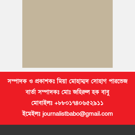
ব্রাহ্মণপাড়ায় প্রবাসীর বাড়িতে বেড়াতে এলেন সৌদির কফিল; এলাকায়
আনন্দের বন্যা
বুড়িচংয়ে অতিথি পাখির আবাসস্থল সংরক্ষণে প্রশাসনের উদ্যোগ; ৯
সদস্যের কমিটি গঠন
দুর্যোগ ব্যবস্থাপনা অধিদপ্তরের প্রকল্পে বদলে যাচ্ছে চৌদ্দগ্রামের জনপদ
নিমসার জুনাব আলী ডিগ্রি কলেজ ছাত্রদলের কমিটি ঘোষণা: আনন্দ
মিছিল ও সংবর্ধনা
সম্পাদক ও প্রকাশকঃ মিয়া মোহাম্মদ সোহাগ পারভেজ
বার্তা সম্পাদকঃ মোঃ জহিরুল হক বাবু
মোবাইলঃ +৮৮০১৭৪০৬৫২৯১১
ইমেইলঃ journalistbabo@gmail.com