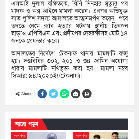
এসআই দুলাল রক্ষিতকে, যিনি সিনহার মৃত্যুর পর
মাদক ও অস্ত্র আইনে মামলা করেন। এরপর অভিযুক্ত
সাত পুলিশ সদস্য আদালতে আত্মসমর্পণ করেন। পরে
তদন্তে নেমে র‌্যাব হত্যার ঘটনায় স্থানীয় তিনজন
ছাড়াও এপিবিএন এবং প্রদীপের দেহরক্ষীসহ মোট ১৪
জনকে গ্রেফতার করে।
আদালতের নির্দেশে টেকনাফ থানায় মামলাটি রুজু
হয়। দণ্ডবিধির ৩০২, ২০১ ও ৩৪ জামিন অযোগ্য
ধারায় মামলাটি নথিভুক্ত করা হয়। মামলা নম্বর
সিআর: ৯৪/২০২০ইং/টেকনাফ)।
Share
আরো পড়ুন
সকল খবর
সকল খবর