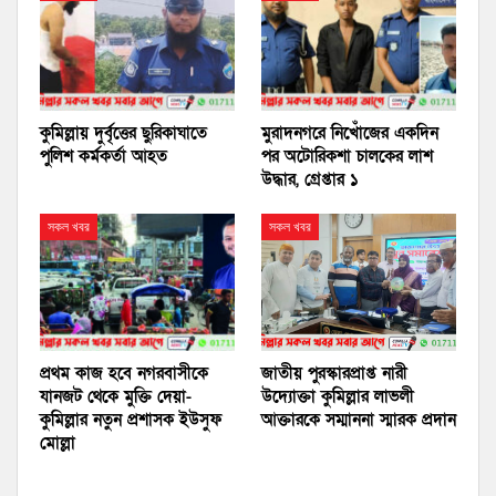
কুমিল্লায় দুর্বৃত্তের ছুরিকাঘাতে
মুরাদনগরে নিখোঁজের একদিন
পুলিশ কর্মকর্তা আহত
পর অটোরিকশা চালকের লাশ
উদ্ধার, গ্রেপ্তার ১
সকল খবর
সকল খবর
প্রথম কাজ হবে নগরবাসীকে
জাতীয় পুরস্কারপ্রাপ্ত নারী
যানজট থেকে মুক্তি দেয়া-
উদ্যোক্তা কুমিল্লার লাভলী
কুমিল্লার নতুন প্রশাসক ইউসুফ
আক্তারকে সম্মাননা স্মারক প্রদান
মোল্লা