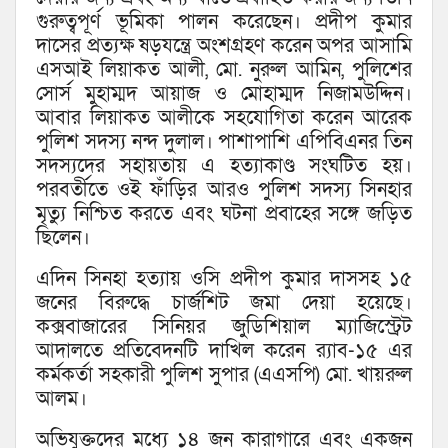
গুরুত্বপূর্ণ ভূমিকা পালন করেছেন। প্রদীপ কুমার
দাসের প্রত্যক্ষ ষড়যন্ত্রে অংশগ্রহণ করেন অপর আসামি
এসআই লিয়াকত আলী, মো. নুরুল আমিন, পুলিশের
সোর্স মুহাম্মদ আয়াজ ও মোহাম্মদ নিজামউদ্দিন।
আবার লিয়াকত আলীকে সহযোগিতা করেন আরেক
পুলিশ সদস্য নন্দ দুলাল। পাশাপাশি এপিবিএনর তিন
সদস্যদের সহায়তায় এ হত্যাকাণ্ড সংঘটিত হয়।
পরবর্তীতে ওই ফাঁড়ির আরও পুলিশ সদস্য সিনহার
মৃত্যু নিশ্চিত করতে এবং ঘটনা প্রবাহের সঙ্গে জড়িত
ছিলেন।
এদিন সিনহা হত্যায় ওসি প্রদীপ কুমার দাসসহ ১৫
জনের বিরুদ্ধে চার্জশিট জমা দেয়া হয়েছে।
কক্সবাজারের সিনিয়র জুডিশিয়াল ম্যাজিস্ট্রেট
আদালতে প্রতিবেদনটি দাখিল করেন র‍্যাব-১৫ এর
কর্মকর্তা সহকারী পুলিশ সুপার (এএসপি) মো. খায়রুল
আলম।
অভিযুক্তদের মধ্যে ১৪ জন কারাগারে এবং একজন