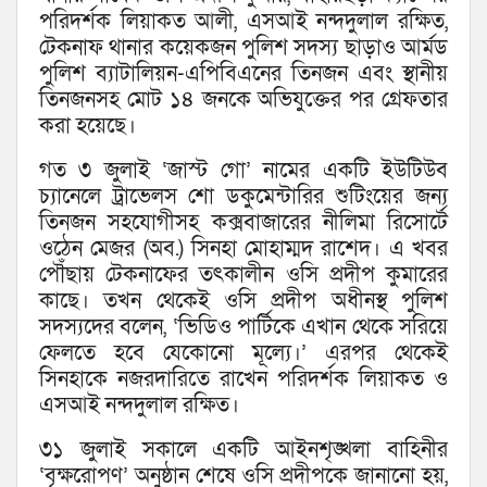
পরিদর্শক লিয়াকত আলী, এসআই নন্দদুলাল রক্ষিত,
টেকনাফ থানার কয়েকজন পুলিশ সদস্য ছাড়াও আর্মড
পুলিশ ব্যাটালিয়ন-এপিবিএনের তিনজন এবং স্থানীয়
তিনজনসহ মোট ১৪ জনকে অভিযুক্তের পর গ্রেফতার
করা হয়েছে।
গত ৩ জুলাই ‘জাস্ট গো’ নামের একটি ইউটিউব
চ্যানেলে ট্রাভেলস শো ডকুমেন্টারির শুটিংয়ের জন্য
তিনজন সহযোগীসহ কক্সবাজারের নীলিমা রিসোর্টে
ওঠেন মেজর (অব.) সিনহা মোহাম্মদ রাশেদ। এ খবর
পৌঁছায় টেকনাফের তৎকালীন ওসি প্রদীপ কুমারের
কাছে। তখন থেকেই ওসি প্রদীপ অধীনস্থ পুলিশ
সদস্যদের বলেন, ‘ভিডিও পার্টিকে এখান থেকে সরিয়ে
ফেলতে হবে যেকোনো মূল্যে।’ এরপর থেকেই
সিনহাকে নজরদারিতে রাখেন পরিদর্শক লিয়াকত ও
এসআই নন্দদুলাল রক্ষিত।
৩১ জুলাই সকালে একটি আইনশৃঙ্খলা বাহিনীর
‘বৃক্ষরোপণ’ অনুষ্ঠান শেষে ওসি প্রদীপকে জানানো হয়,