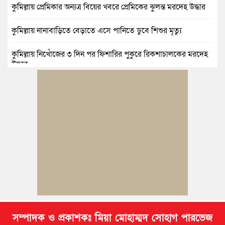
কুমিল্লায় প্রেমিকার অন্যত্র বিয়ের খবরে প্রেমিকের ঝুলন্ত মরদেহ উদ্ধার
কুমিল্লায় নানাবাড়িতে বেড়াতে এসে পানিতে ডুবে শিশুর মৃত্যু
কুমিল্লায় নিখোঁজের ৩ দিন পর ফিশারির পুকুরে রিকশাচালকের মরদেহ
উদ্ধার
কুমিল্লায় যৌতুকের টাকা না পেয়ে স্ত্রীকে পিটিয়ে হাত ভাঙার অভিযোগ,
স্বামী গ্রেপ্তার
বুড়িচংয়ে জুলাই ও গণঅভ্যুত্থান দিবস উপলক্ষে ১১ দলীয় জোটের র‍্যালি
ও আলোচনা সভা
বুড়িচংয়ে জাতীয় জুলাই গণঅভ্যুত্থান দিবস পালিত, র‍্যালি ও আলোচনা
সভা অনুষ্ঠিত
সম্পাদক ও প্রকাশকঃ মিয়া মোহাম্মদ সোহাগ পারভেজ