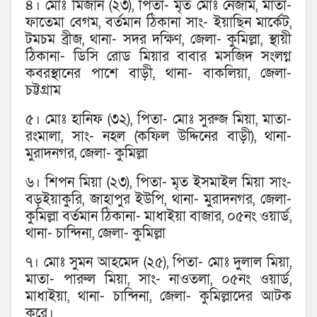
৪। মোঃ মিজান (২৩), পিতা- মৃত মোঃ নেজাম, মাতা-
ফাতেমা বেগম, বর্তমান ঠিকানা সাং- ইয়াছিন মার্কেট,
টমচম ব্রীজ, থানা- সদর দক্ষিণ, জেলা- কুমিল্লা, স্থায়ী
ঠিকানা- ডিসি রোড মিয়ার বাবার মসজিদ সংলগ্ন
কবরস্থানের পাশে বাড়ী, থানা- বাকলিয়া, জেলা-
চট্টগ্রাম
৫। মোঃ হানিফ (৩২), পিতা- মোঃ সুরুজ মিয়া, মাতা-
রংমালা, সাং- নহল (কফিল উদ্দিনের বাড়ী), থানা-
মুরাদনগর, জেলা- কুমিল্লা
৬। শিপন মিয়া (২৩), পিতা- মৃত ইসমাইল মিয়া সাং-
বড়ইয়াকুরি, জাহাপুর ইউপি, থানা- মুরাদনগর, জেলা-
কুমিল্লা বর্তমান ঠিকানা- মাধাইয়া বাজার, ০৫নং ওয়ার্ড,
থানা- চান্দিনা, জেলা- কুমিল্লা
৭। মোঃ সুমন আহমেদ (২৫), পিতা- মোঃ দুলাল মিয়া,
মাতা- পারুল মিয়া, সাং- নাওতলা, ০৫নং ওয়ার্ড,
মাধাইয়া, থানা- চান্দিনা, জেলা- কুমিল্লাদের আটক
করে।