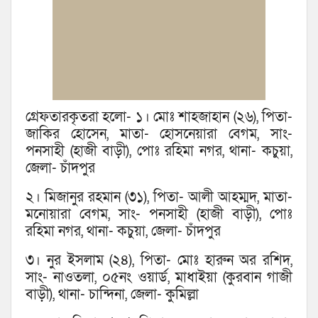
গ্রেফতারকৃতরা হলো- ১। মোঃ শাহজাহান (২৬), পিতা-
জাকির হোসেন, মাতা- হোসনেয়ারা বেগম, সাং-
পনসাহী (হাজী বাড়ী), পোঃ রহিমা নগর, থানা- কচুয়া,
জেলা- চাঁদপুর
২। মিজানুর রহমান (৩১), পিতা- আলী আহম্মদ, মাতা-
মনোয়ারা বেগম, সাং- পনসাহী (হাজী বাড়ী), পোঃ
রহিমা নগর, থানা- কচুয়া, জেলা- চাঁদপুর
৩। নুর ইসলাম (২৪), পিতা- মোঃ হারুন অর রশিদ,
সাং- নাওতলা, ০৫নং ওয়ার্ড, মাধাইয়া (কুরবান গাজী
বাড়ী), থানা- চান্দিনা, জেলা- কুমিল্লা