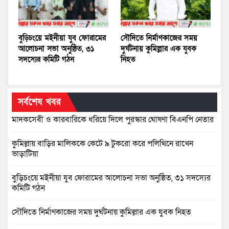
বুড়িচংয়ে মইনীয়া যুব ফোরামের
সৌদিতে নির্মাণকাজের সময়
আলোচনা সভা অনুষ্ঠিত, ৩১
দুর্ঘটনায় কুমিল্লার এক যুবক
সদস্যের কমিটি গঠন
নিহত
সর্বশেষ খবর
মাদকসেবী ও কারবারিকে ধরিয়ে দিলে পুরস্কার ঘোষণা বিএনপি নেতার
কুমিল্লায় বাড়ির মালিককে কেটে ৯ টুকরো করে পলিথিনে রাখেন
ভাড়াটিয়া
বুড়িচংয়ে মইনীয়া যুব ফোরামের আলোচনা সভা অনুষ্ঠিত, ৩১ সদস্যের
কমিটি গঠন
সৌদিতে নির্মাণকাজের সময় দুর্ঘটনায় কুমিল্লার এক যুবক নিহত