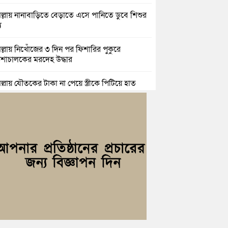
িল্লায় নানাবাড়িতে বেড়াতে এসে পানিতে ডুবে শিশুর
ু
িল্লায় নিখোঁজের ৩ দিন পর ফিশারির পুকুরে
শাচালকের মরদেহ উদ্ধার
িল্লায় যৌতুকের টাকা না পেয়ে স্ত্রীকে পিটিয়ে হাত
র অভিযোগ, স্বামী গ্রেপ্তার
িচংয়ে জুলাই ও গণঅভ্যুত্থান দিবস উপলক্ষে ১১ দলীয়
ের র‍্যালি ও আলোচনা সভা
়িচংয়ে জাতীয় জুলাই গণঅভ্যুত্থান দিবস পালিত, র‍্যালি
লোচনা সভা অনুষ্ঠিত
িল্লায় ১ লাখ ৯৪ হাজার বিদেশি সিগারেট উদ্ধার ও
জাসহ মাদক কারবারি গ্রেপ্তার
াহ্মণপাড়ায় প্রবাসীর বাড়িতে বেড়াতে এলেন সৌদির