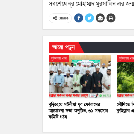
সবশেষে নূর মোহাম্মদ মুরসালিন এর জন
Share
আরো পড়ুন
কুমিল্লার খবর
কুমিল্লার খব
বুড়িচংয়ে মইনীয়া যুব ফোরামের
সৌদিতে নি
আলোচনা সভা অনুষ্ঠিত, ৩১ সদস্যের
কুমিল্লার
কমিটি গঠন