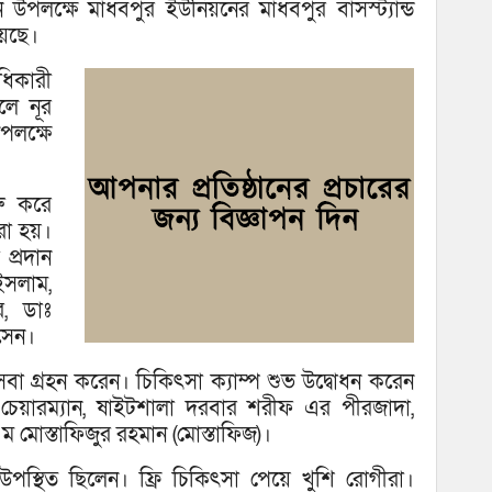
কফি
ন উপলক্ষে মাধবপুর ইউনিয়নের মাধবপুর বাসস্ট্যান্ড
য়েছে।
ধিকারী
লে নূর
পলক্ষে
ু করে
করা হয়।
প্রদান
ইসলাম,
, ডাঃ
সেন।
েবা গ্রহন করেন। চিকিৎসা ক্যাম্প শুভ উদ্বোধন করেন
 চেয়ারম্যান, ষাইটশালা দরবার শরীফ এর পীরজাদা,
ম মোস্তাফিজুর রহমান (মোস্তাফিজ)।
া উপস্থিত ছিলেন। ফ্রি চিকিৎসা পেয়ে খুশি রোগীরা।