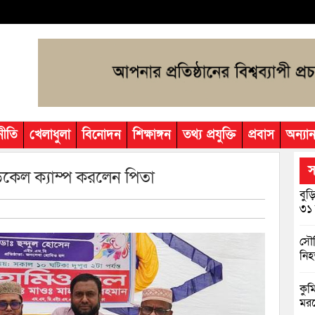
নীতি
খেলাধুলা
বিনোদন
শিক্ষাঙ্গন
তথ্য প্রযুক্তি
প্রবাস
অন্যান
স
েডিকেল ক্যাম্প করলেন পিতা
বুড
৩১ 
সৌদ
নি
কুমি
মরদ