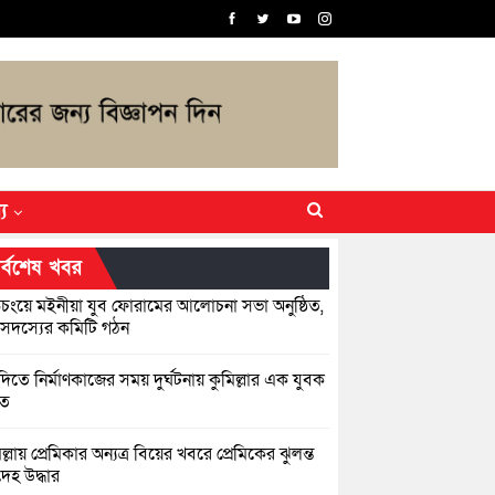
্য
র্বশেষ খবর
়িচংয়ে মইনীয়া যুব ফোরামের আলোচনা সভা অনুষ্ঠিত,
সদস্যের কমিটি গঠন
িতে নির্মাণকাজের সময় দুর্ঘটনায় কুমিল্লার এক যুবক
হত
ল্লায় প্রেমিকার অন্যত্র বিয়ের খবরে প্রেমিকের ঝুলন্ত
েহ উদ্ধার