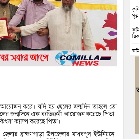
কুম
মৃত্য
কুম
রিক
কুম
ভাঙা
বুড়
জোট
বুড
ও আ
ুর আয়োজন করে। যদি হয় ছেলের জন্মদিন তাহলে তো
কুম
লের জন্মদিনে এক ব্যতিক্রমী আয়োজন করেছে পিতা।
গাঁ
কিৎসা ক্যাম্প করেছে পিতা।
া জেলার ব্রাহ্মণপাড়া উপজেলার মাধবপুর ইউনিয়নে।
ব্র