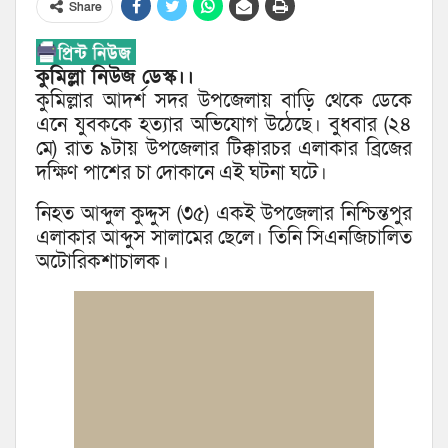
Share
কুমিল্লা নিউজ ডেস্ক।।
কুমিল্লার আদর্শ সদর উপজেলায় বাড়ি থেকে ডেকে
এনে যুবককে হত্যার অভিযোগ উঠেছে। বুধবার (২৪
মে) রাত ৯টায় উপজেলার টিক্কারচর এলাকার ব্রিজের
দক্ষিণ পাশের চা দোকানে এই ঘটনা ঘটে।
নিহত আব্দুল কুদ্দুস (৩৫) একই উপজেলার নিশ্চিন্তপুর
এলাকার আব্দুস সালামের ছেলে। তিনি সিএনজিচালিত
অটোরিকশাচালক।