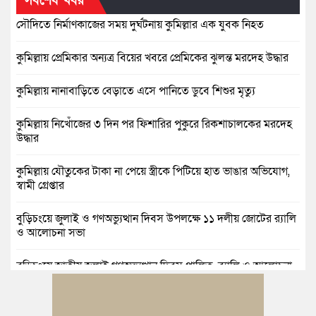
সর্বশেষ খবর
সৌদিতে নির্মাণকাজের সময় দুর্ঘটনায় কুমিল্লার এক যুবক নিহত
কুমিল্লায় প্রেমিকার অন্যত্র বিয়ের খবরে প্রেমিকের ঝুলন্ত মরদেহ উদ্ধার
কুমিল্লায় নানাবাড়িতে বেড়াতে এসে পানিতে ডুবে শিশুর মৃত্যু
কুমিল্লায় নিখোঁজের ৩ দিন পর ফিশারির পুকুরে রিকশাচালকের মরদেহ
উদ্ধার
কুমিল্লায় যৌতুকের টাকা না পেয়ে স্ত্রীকে পিটিয়ে হাত ভাঙার অভিযোগ,
স্বামী গ্রেপ্তার
বুড়িচংয়ে জুলাই ও গণঅভ্যুত্থান দিবস উপলক্ষে ১১ দলীয় জোটের র‍্যালি
ও আলোচনা সভা
বুড়িচংয়ে জাতীয় জুলাই গণঅভ্যুত্থান দিবস পালিত, র‍্যালি ও আলোচনা
সভা অনুষ্ঠিত
কুমিল্লায় ১ লাখ ৯৪ হাজার বিদেশি সিগারেট উদ্ধার ও গাঁজাসহ মাদক