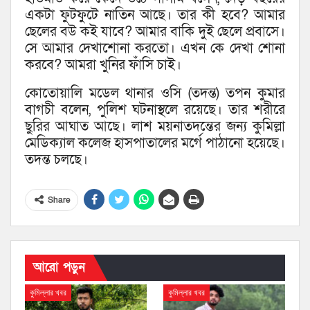
একটা ফুটফুটে নাতিন আছে। তার কী হবে? আমার
ছেলের বউ কই যাবে? আমার বাকি দুই ছেলে প্রবাসে।
সে আমার দেখাশোনা করতো। এখন কে দেখা শোনা
করবে? আমরা খুনির ফাঁসি চাই।
কোতোয়ালি মডেল থানার ওসি (তদন্ত) তপন কুমার
বাগচী বলেন, পুলিশ ঘটনাস্থলে রয়েছে। তার শরীরে
ছুরির আঘাত আছে। লাশ ময়নাতদন্তের জন্য কুমিল্লা
মেডিক্যাল কলেজ হাসপাতালের মর্গে পাঠানো হয়েছে।
তদন্ত চলছে।
Share
আরো পড়ুন
কুমিল্লার খবর
কুমিল্লার খবর