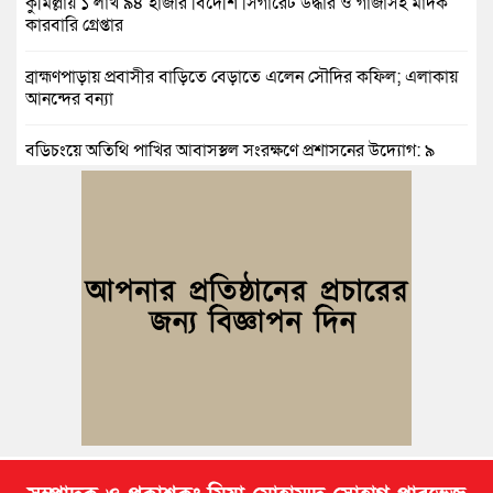
কুমিল্লায় ১ লাখ ৯৪ হাজার বিদেশি সিগারেট উদ্ধার ও গাঁজাসহ মাদক
কারবারি গ্রেপ্তার
ব্রাহ্মণপাড়ায় প্রবাসীর বাড়িতে বেড়াতে এলেন সৌদির কফিল; এলাকায়
আনন্দের বন্যা
বুড়িচংয়ে অতিথি পাখির আবাসস্থল সংরক্ষণে প্রশাসনের উদ্যোগ; ৯
সদস্যের কমিটি গঠন
দুর্যোগ ব্যবস্থাপনা অধিদপ্তরের প্রকল্পে বদলে যাচ্ছে চৌদ্দগ্রামের জনপদ
নিমসার জুনাব আলী ডিগ্রি কলেজ ছাত্রদলের কমিটি ঘোষণা: আনন্দ
মিছিল ও সংবর্ধনা
জুলাই অভ্যুত্থানের দ্বিতীয় বর্ষপূর্তি উপলক্ষে কুমিল্লায় বর্ণাঢ্য র‍্যালি
আবারও নারী ইউএনও পেল ব্রাহ্মণপাড়াবাসী