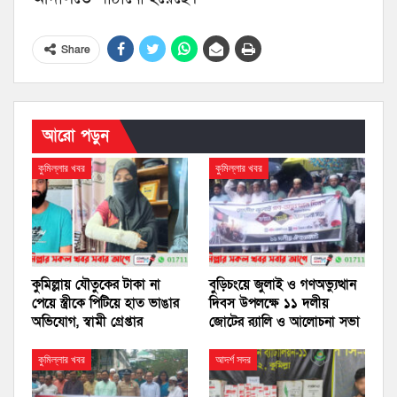
Share
আরো পড়ুন
কুমিল্লার খবর
কুমিল্লার খবর
কুমিল্লায় যৌতুকের টাকা না
বুড়িচংয়ে জুলাই ও গণঅভ্যুত্থান
পেয়ে স্ত্রীকে পিটিয়ে হাত ভাঙার
দিবস উপলক্ষে ১১ দলীয়
অভিযোগ, স্বামী গ্রেপ্তার
জোটের র‍্যালি ও আলোচনা সভা
কুমিল্লার খবর
আদর্শ সদর