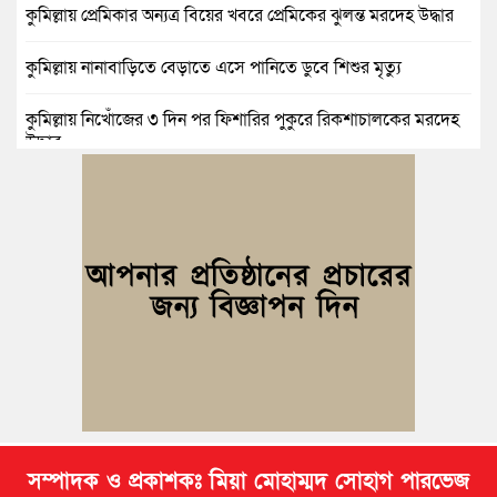
কুমিল্লায় প্রেমিকার অন্যত্র বিয়ের খবরে প্রেমিকের ঝুলন্ত মরদেহ উদ্ধার
কুমিল্লায় নানাবাড়িতে বেড়াতে এসে পানিতে ডুবে শিশুর মৃত্যু
কুমিল্লায় নিখোঁজের ৩ দিন পর ফিশারির পুকুরে রিকশাচালকের মরদেহ
উদ্ধার
কুমিল্লায় যৌতুকের টাকা না পেয়ে স্ত্রীকে পিটিয়ে হাত ভাঙার অভিযোগ,
স্বামী গ্রেপ্তার
বুড়িচংয়ে জুলাই ও গণঅভ্যুত্থান দিবস উপলক্ষে ১১ দলীয় জোটের র‍্যালি
ও আলোচনা সভা
বুড়িচংয়ে জাতীয় জুলাই গণঅভ্যুত্থান দিবস পালিত, র‍্যালি ও আলোচনা
সভা অনুষ্ঠিত
সম্পাদক ও প্রকাশকঃ মিয়া মোহাম্মদ সোহাগ পারভেজ