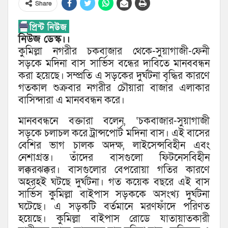
Share
নিউজ ডেস্ক।।
কুমিল্লা নগরীর চকবাজার থেকে-সুয়াগাজী-ফেনী
সড়কে মদিনা বাস সার্ভিস বন্ধের দাবিতে মানববন্ধন
করা হয়েছে। সম্প্রতি এ সড়কের দুর্ঘটনা বৃদ্ধির কারণে
গতকাল শুক্রবার নগরীর চৌয়ারা বাজার এলাকার
বাসিন্দারা এ মানববন্ধন করে।
মানববন্ধনে বক্তারা বলেন, ‘চকবাজার-সুয়াগাজী
সড়কে চলাচল করে ট্রান্সপোর্ট মদিনা বাস। এই বাসের
বেশির ভাগ চালক অদক্ষ, লাইসেন্সবিহীন এবং
নেশাগ্রস্ত। তাঁদের বাসগুলো ফিটনেসবিহীন
লক্করঝক্কর। বাসগুলোর বেপরোয়া গতির কারণে
অহরহই ঘটছে দুর্ঘটনা। গত কয়েক বছরে এই বাস
সার্ভিস কুমিল্লা বাইপাস সড়ককে অসংখ্য দুর্ঘটনা
ঘটেছে। এ সড়কটি বর্তমানে মরণফাঁদে পরিণত
হয়েছে। কুমিল্লা বাইপাস রোডে যাতায়াতকারী