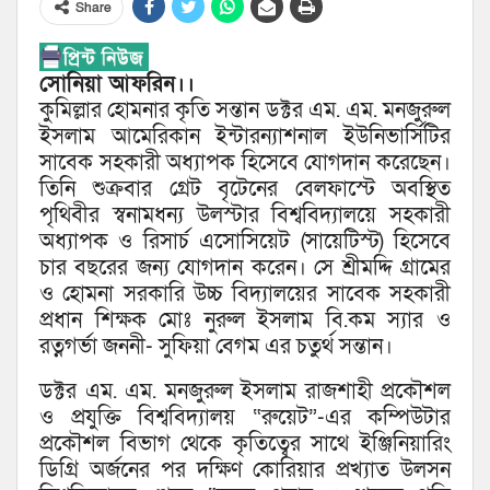
Share
সোনিয়া আফরিন।।
কুমিল্লার হোমনার কৃতি সন্তান ডক্টর এম. এম. মনজুরুল
ইসলাম আমেরিকান ইন্টারন্যাশনাল ইউনিভার্সিটির
সাবেক সহকারী অধ্যাপক হিসেবে যোগদান করেছেন।
তিনি শুক্রবার গ্রেট বৃটেনের বেলফাস্টে অবস্থিত
পৃথিবীর স্বনামধন্য উলস্টার বিশ্ববিদ্যালয়ে সহকারী
অধ্যাপক ও রিসার্চ এসোসিয়েট (সায়েটিস্ট) হিসেবে
চার বছরের জন্য যোগদান করেন। সে শ্রীমদ্দি গ্রামের
ও হোমনা সরকারি উচ্চ বিদ্যালয়ের সাবেক সহকারী
প্রধান শিক্ষক মোঃ নুরুল ইসলাম বি.কম স্যার ও
রত্নগর্ভা জননী- সুফিয়া বেগম এর চতুর্থ সন্তান।
ডক্টর এম. এম. মনজুরুল ইসলাম রাজশাহী প্রকৌশল
ও প্রযুক্তি বিশ্ববিদ্যালয় “রুয়েট”-এর কম্পিউটার
প্রকৌশল বিভাগ থেকে কৃতিত্বের সাথে ইঞ্জিনিয়ারিং
ডিগ্রি অর্জনের পর দক্ষিণ কোরিয়ার প্রখ্যাত উলসন