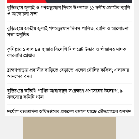
বুড়িচংয়ে জুলাই ও গণঅভ্যুত্থান দিবস উপলক্ষে ১১ দলীয় জোটের র‍্যালি
ও আলোচনা সভা
বুড়িচংয়ে জাতীয় জুলাই গণঅভ্যুত্থান দিবস পালিত, র‍্যালি ও আলোচনা
সভা অনুষ্ঠিত
কুমিল্লায় ১ লাখ ৯৪ হাজার বিদেশি সিগারেট উদ্ধার ও গাঁজাসহ মাদক
কারবারি গ্রেপ্তার
ব্রাহ্মণপাড়ায় প্রবাসীর বাড়িতে বেড়াতে এলেন সৌদির কফিল; এলাকায়
আনন্দের বন্যা
বুড়িচংয়ে অতিথি পাখির আবাসস্থল সংরক্ষণে প্রশাসনের উদ্যোগ; ৯
সদস্যের কমিটি গঠন
দুর্যোগ ব্যবস্থাপনা অধিদপ্তরের প্রকল্পে বদলে যাচ্ছে চৌদ্দগ্রামের জনপদ
নিমসার জুনাব আলী ডিগ্রি কলেজ ছাত্রদলের কমিটি ঘোষণা: আনন্দ
মিছিল ও সংবর্ধনা