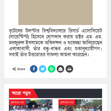
বৃটেনের উলস্টার বিশ্ববিদ্যালয়ে রিসার্চ এসোসিয়েট
(সায়েন্টিস্ট) হিসেবে যোগদান করায় ডক্টর এম. এম.
মনজুরুল ইসলামকে অভিনন্দন ও শুভেচ্ছা জানিয়েছেন
এলাকাবাসী, তাঁর বন্ধু-বান্ধব এবং শুভানুধ্যায়ীগণ।
সবাই তাঁর উত্তরোত্তর সাফল্য কামনা করেছেন।
Share
আরো পড়ুন
কুমিল্লার খবর
কুমিল্লার খবর