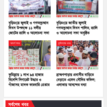
বুড়িচংয়ে জুলাই ও গণঅভ্যুত্থান
বুড়িচংয়ে জাতীয় জুলাই
দিবস উপলক্ষে ১১ দলীয়
গণঅভ্যুত্থান দিবস পালিত, র‍্যালি
জোটের র‍্যালি ও আলোচনা সভা
ও আলোচনা সভা অনুষ্ঠিত
আদর্শ সদর
কুমিল্লার খবর
কুমিল্লায় ১ লাখ ৯৪ হাজার
ব্রাহ্মণপাড়ায় প্রবাসীর বাড়িতে
বিদেশি সিগারেট উদ্ধার ও
বেড়াতে এলেন সৌদির কফিল;
গাঁজাসহ মাদক কারবারি গ্রেপ্তার
এলাকায় আনন্দের বন্যা
সর্বশেষ খবর