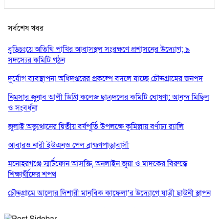
সর্বশেষ খবর
বুড়িচংয়ে অতিথি পাখির আবাসস্থল সংরক্ষণে প্রশাসনের উদ্যোগ; ৯
সদস্যের কমিটি গঠন
দুর্যোগ ব্যবস্থাপনা অধিদপ্তরের প্রকল্পে বদলে যাচ্ছে চৌদ্দগ্রামের জনপদ
নিমসার জুনাব আলী ডিগ্রি কলেজ ছাত্রদলের কমিটি ঘোষণা: আনন্দ মিছিল
ও সংবর্ধনা
জুলাই অভ্যুত্থানের দ্বিতীয় বর্ষপূর্তি উপলক্ষে কুমিল্লায় বর্ণাঢ্য র‍্যালি
আবারও নারী ইউএনও পেল ব্রাহ্মণপাড়াবাসী
মনোহরগঞ্জে স্মার্টফোন আসক্তি, অনলাইন জুয়া ও মাদকের বিরুদ্ধে
শিক্ষার্থীদের শপথ
চৌদ্দগ্রামে আলোর দিশারী মানবিক কাফেলা’র উদ্যোগে যাত্রী ছাউনী স্থাপন
কুমিল্লা বিজিবির অভিযান: এক কোটি ১৫ লাখ টাকার ভারতীয় শাড়ি ও