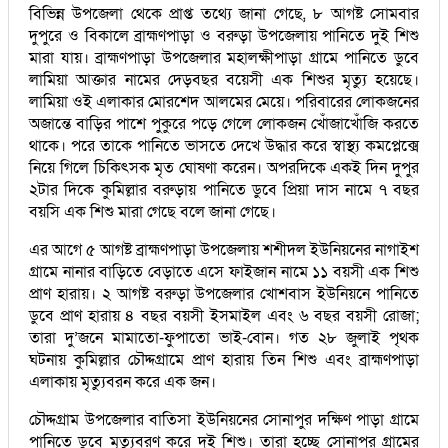
বিভিন্ন উপজেলা থেকে প্রাপ্ত তথ্যে জানা গেছে, ৮ আগষ্ট সোমবার
দুপুরে ও বিকালে ব্রাহ্মণপাড়া ও বরুড়া উপজেলায় পানিতে দুই শিশু
মারা যায়। ব্রাহ্মণপাড়া উপজেলার মহালক্ষীপাড়া গ্রামে পানিতে ডুবে
লামিয়া আক্তার নামের দেড়বছর বয়েসী এক শিশুর মৃত্যু হয়েছে।
লামিয়া ওই এলাকার মোরশেদ আলমের মেয়ে। পরিবারের লোকজনের
অজান্তে বাড়ির পাশে পুকুরে পড়ে গেলে লোকজন খোঁজাখোঁজি করতে
থাকে। পরে তাকে পানিতে ভাসতে দেখে উদ্ধার করে স্বাস্থ্য কমপ্লেক্সে
নিয়ে গিলে চিকিৎসক মৃত ঘোষণা করেন। অপরদিকে একই দিন দুপুর
২টার দিকে কুমিল্লার বরুড়ায় পানিতে ডুবে প্রিয়া দাস নামে ৭ বছর
বয়সি এক শিশু মারা গেছে বলে জানা গেছে।
এর আগে ৫ আগষ্ট ব্রাহ্মণপাড়া উপজেলায় শশীদল ইউনিয়নের নাগাইশ
গ্রামে নানার বাড়িতে বেড়াতে এসে ফাইজান নামে ১১ বয়সী এক শিশু
প্রাণ হারায়। ২ আগষ্ট বরুড়া উপজেলার খোশবাস ইউনিয়নে পানিতে
ডুবে প্রাণ হারায় ৪ বছর বয়সী ইসমাইল এবং ৬ বছর বয়সী রোজা;
তারা দু’জনে মামাতো-ফুপাতো ভাই-বোন। গত ২৮ জুলাই পৃথক
ঘটনায় কুমিল্লার চৌদ্দগ্রামে প্রাণ হারায় তিন শিশু এবং ব্রাহ্মণপাড়া
এলাকায় মৃত্যুবরন করে এক জন।
চৌদ্দগ্রাম উপজেলার বাতিসা ইউনিয়নের সোনাপুর দক্ষিণ পাড়া গ্রামে
পানিতে ডুবে মৃত্যুবরণ করে দুই শিশু। তারা হচ্ছে সোনাপুর গ্রামের