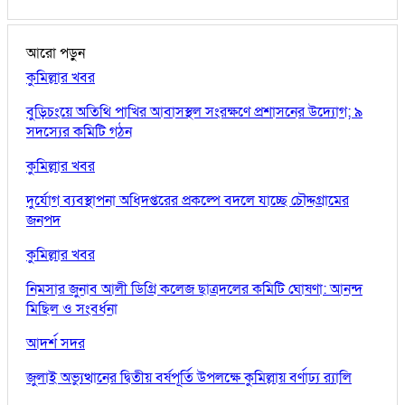
আরো পড়ুন
কুমিল্লার খবর
বুড়িচংয়ে অতিথি পাখির আবাসস্থল সংরক্ষণে প্রশাসনের উদ্যোগ; ৯
সদস্যের কমিটি গঠন
কুমিল্লার খবর
দুর্যোগ ব্যবস্থাপনা অধিদপ্তরের প্রকল্পে বদলে যাচ্ছে চৌদ্দগ্রামের
জনপদ
কুমিল্লার খবর
নিমসার জুনাব আলী ডিগ্রি কলেজ ছাত্রদলের কমিটি ঘোষণা: আনন্দ
মিছিল ও সংবর্ধনা
আদর্শ সদর
জুলাই অভ্যুত্থানের দ্বিতীয় বর্ষপূর্তি উপলক্ষে কুমিল্লায় বর্ণাঢ্য র‍্যালি