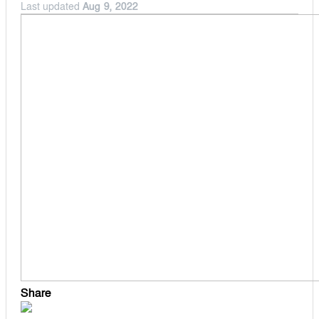
Last updated
Aug 9, 2022
বুড়িচং
অর্থনীতি
ব্রাহ্মণপাড়া
মনোহরগঞ্জ
মুরাদনগর
মেঘনা
লাকসাম
লালমাই
সদর দক্ষিণ
হোমনা
Share