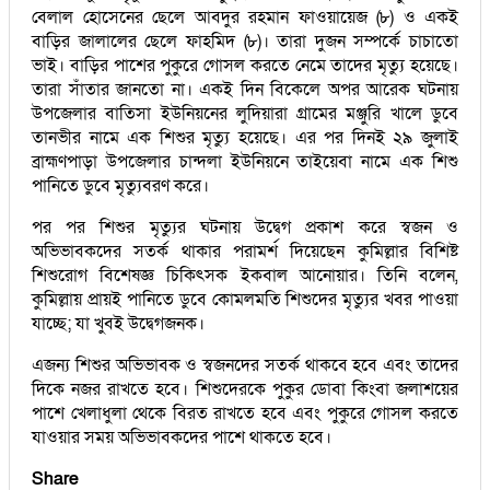
বেলাল হোসেনের ছেলে আবদুর রহমান ফাওয়ায়েজ (৮) ও একই
বাড়ির জালালের ছেলে ফাহমিদ (৮)। তারা দুজন সম্পর্কে চাচাতো
ভাই। বাড়ির পাশের পুকুরে গোসল করতে নেমে তাদের মৃত্যু হয়েছে।
তারা সাঁতার জানতো না। একই দিন বিকেলে অপর আরেক ঘটনায়
উপজেলার বাতিসা ইউনিয়নের লুদিয়ারা গ্রামের মঞ্জুরি খালে ডুবে
তানভীর নামে এক শিশুর মৃত্যু হয়েছে। এর পর দিনই ২৯ জুলাই
ব্রাহ্মণপাড়া উপজেলার চান্দলা ইউনিয়নে তাইয়েবা নামে এক শিশু
পানিতে ডুবে মৃত্যুবরণ করে।
পর পর শিশুর মৃত্যুর ঘটনায় উদ্বেগ প্রকাশ করে স্বজন ও
অভিভাবকদের সতর্ক থাকার পরামর্শ দিয়েছেন কুমিল্লার বিশিষ্ট
শিশুরোগ বিশেষজ্ঞ চিকিৎসক ইকবাল আনোয়ার। তিনি বলেন,
কুমিল্লায় প্রায়ই পানিতে ডুবে কোমলমতি শিশুদের মৃত্যুর খবর পাওয়া
যাচ্ছে; যা খুবই উদ্বেগজনক।
এজন্য শিশুর অভিভাবক ও স্বজনদের সতর্ক থাকবে হবে এবং তাদের
দিকে নজর রাখতে হবে। শিশুদেরকে পুকুর ডোবা কিংবা জলাশয়ের
পাশে খেলাধুলা থেকে বিরত রাখতে হবে এবং পুকুরে গোসল করতে
যাওয়ার সময় অভিভাবকদের পাশে থাকতে হবে।
Share