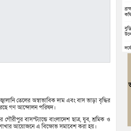
ব্র
কফি
বুড়
উদ্
দুর
চৌদ
নিম
ঘোষ
জুলা
বর্ণা
বালানি তেলের অস্বাভাবিক দাম এবং বাস ভাড়া বৃদ্ধির
আবা
করেছে গণ আন্দোলন পরিষদ।
র গৌরীপুর বাসস্ট্যান্ডে বাংলাদেশ ছাত্র, যুব, শ্রমিক ও
মনো
া শাখার আয়োজনে এ বিক্ষোভ সমাবেশ করা হয়।
মাদ