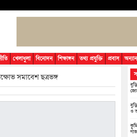
নীতি
খেলাধুলা
বিনোদন
শিক্ষাঙ্গন
তথ্য প্রযুক্তি
প্রবাস
অন্যান
স
ক্ষোভ সমাবেশ ছত্রভঙ্গ
বুড়
জোট
বুড
ও আ
কুম
গাঁ