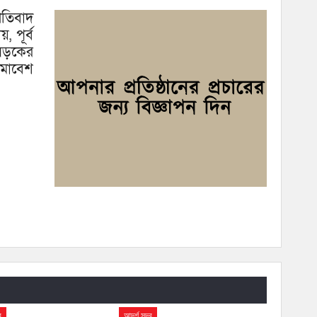
রতিবাদ
, পূর্ব
সড়কের
 সমাবেশ
র
আদর্শ সদর