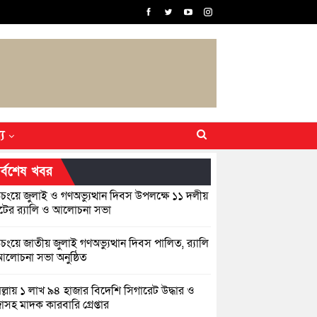
্য
র্বশেষ খবর
িচংয়ে জুলাই ও গণঅভ্যুত্থান দিবস উপলক্ষে ১১ দলীয়
ের র‍্যালি ও আলোচনা সভা
়িচংয়ে জাতীয় জুলাই গণঅভ্যুত্থান দিবস পালিত, র‍্যালি
লোচনা সভা অনুষ্ঠিত
িল্লায় ১ লাখ ৯৪ হাজার বিদেশি সিগারেট উদ্ধার ও
জাসহ মাদক কারবারি গ্রেপ্তার