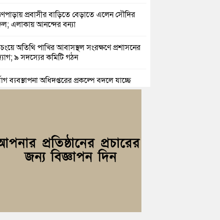
াহ্মণপাড়ায় প্রবাসীর বাড়িতে বেড়াতে এলেন সৌদির
ল; এলাকায় আনন্দের বন্যা
িচংয়ে অতিথি পাখির আবাসস্থল সংরক্ষণে প্রশাসনের
যোগ; ৯ সদস্যের কমিটি গঠন
্যোগ ব্যবস্থাপনা অধিদপ্তরের প্রকল্পে বদলে যাচ্ছে
্দগ্রামের জনপদ
সার জুনাব আলী ডিগ্রি কলেজ ছাত্রদলের কমিটি
ণা: আনন্দ মিছিল ও সংবর্ধনা
ই অভ্যুত্থানের দ্বিতীয় বর্ষপূর্তি উপলক্ষে কুমিল্লায়
ঢ্য র‍্যালি
রও নারী ইউএনও পেল ব্রাহ্মণপাড়াবাসী
হরগঞ্জে স্মার্টফোন আসক্তি, অনলাইন জুয়া ও
কের বিরুদ্ধে শিক্ষার্থীদের শপথ