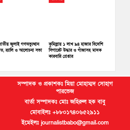
 জাতীয় জুলাই গণঅভ্যুত্থান
কুমিল্লায় ১ লাখ ৯৪ হাজার বিদেশি
ত, র‍্যালি ও আলোচনা সভা
সিগারেট উদ্ধার ও গাঁজাসহ মাদক
কারবারি গ্রেপ্তার
সম্পাদক ও প্রকাশকঃ মিয়া মোহাম্মদ সোহাগ
পারভেজ
বার্তা সম্পাদকঃ মোঃ জহিরুল হক বাবু
মোবাইলঃ +৮৮০১৭৪০৬৫২৯১১
ইমেইলঃ journalistbabo@gmail.com