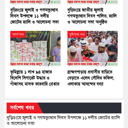
বুড়িচংয়ে জুলাই ও গণঅভ্যুত্থান
বুড়িচংয়ে জাতীয় জুলাই
দিবস উপলক্ষে ১১ দলীয়
গণঅভ্যুত্থান দিবস পালিত, র‍্যালি
জোটের র‍্যালি ও আলোচনা সভা
ও আলোচনা সভা অনুষ্ঠিত
আদর্শ সদর
কুমিল্লার খবর
কুমিল্লায় ১ লাখ ৯৪ হাজার
ব্রাহ্মণপাড়ায় প্রবাসীর বাড়িতে
বিদেশি সিগারেট উদ্ধার ও
বেড়াতে এলেন সৌদির কফিল;
গাঁজাসহ মাদক কারবারি গ্রেপ্তার
এলাকায় আনন্দের বন্যা
সর্বশেষ খবর
বুড়িচংয়ে জুলাই ও গণঅভ্যুত্থান দিবস উপলক্ষে ১১ দলীয় জোটের র‍্যালি
ও আলোচনা সভা