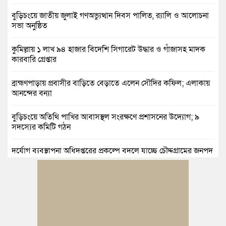
বুড়িচংয়ে জাতীয় জুলাই গণঅভ্যুত্থান দিবস পালিত, র‍্যালি ও আলোচনা
সভা অনুষ্ঠিত
কুমিল্লায় ১ লাখ ৯৪ হাজার বিদেশি সিগারেট উদ্ধার ও গাঁজাসহ মাদক
কারবারি গ্রেপ্তার
ব্রাহ্মণপাড়ায় প্রবাসীর বাড়িতে বেড়াতে এলেন সৌদির কফিল; এলাকায়
আনন্দের বন্যা
বুড়িচংয়ে অতিথি পাখির আবাসস্থল সংরক্ষণে প্রশাসনের উদ্যোগ; ৯
সদস্যের কমিটি গঠন
দুর্যোগ ব্যবস্থাপনা অধিদপ্তরের প্রকল্পে বদলে যাচ্ছে চৌদ্দগ্রামের জনপদ
নিমসার জুনাব আলী ডিগ্রি কলেজ ছাত্রদলের কমিটি ঘোষণা: আনন্দ
মিছিল ও সংবর্ধনা
জুলাই অভ্যুত্থানের দ্বিতীয় বর্ষপূর্তি উপলক্ষে কুমিল্লায় বর্ণাঢ্য র‍্যালি