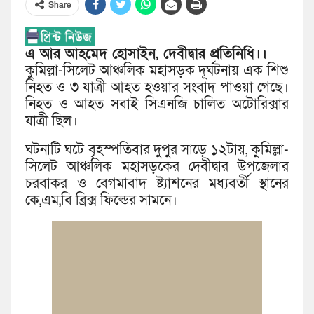
Share
এ আর আহমেদ হোসাইন, দেবীদ্বার প্রতিনিধি।।
কুমিল্লা-সিলেট আঞ্চলিক মহাসড়ক দূর্ঘটনায় এক শিশু
নিহত ও ৩ যাত্রী আহত হওয়ার সংবাদ পাওয়া গেছে।
নিহত ও আহত সবাই সিএনজি চালিত অটোরিক্সার
যাত্রী ছিল।
ঘটনাটি ঘটে বৃহস্পতিবার দুপুর সাড়ে ১২টায়, কুমিল্লা-
সিলেট আঞ্চলিক মহাসড়কের দেবীদ্বার উপজেলার
চরবাকর ও বেগমাবাদ ষ্ট্যাশনের মধ্যবর্তী স্থানের
কে,এম,বি ব্রিক্স ফিল্ডের সামনে।