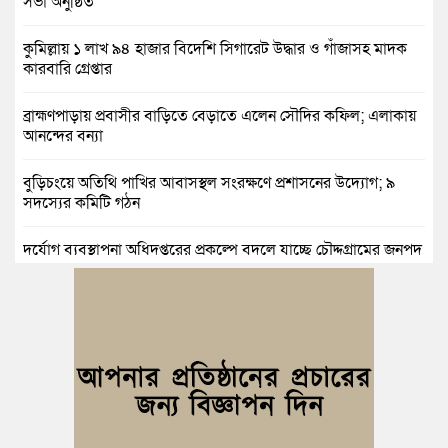
সভা অনুষ্ঠিত
কুমিল্লায় ১ লাখ ৯৪ হাজার বিদেশি সিগারেট উদ্ধার ও গাঁজাসহ মাদক
কারবারি গ্রেপ্তার
ব্রাহ্মণপাড়ায় প্রবাসীর বাড়িতে বেড়াতে এলেন সৌদির কফিল; এলাকায়
আনন্দের বন্যা
বুড়িচংয়ে অতিথি পাখির আবাসস্থল সংরক্ষণে প্রশাসনের উদ্যোগ; ৯
সদস্যের কমিটি গঠন
দুর্যোগ ব্যবস্থাপনা অধিদপ্তরের প্রকল্পে বদলে যাচ্ছে চৌদ্দগ্রামের জনপদ
নিমসার জুনাব আলী ডিগ্রি কলেজ ছাত্রদলের কমিটি ঘোষণা: আনন্দ
মিছিল ও সংবর্ধনা
জুলাই অভ্যুত্থানের দ্বিতীয় বর্ষপূর্তি উপলক্ষে কুমিল্লায় বর্ণাঢ্য র‍্যালি
আবারও নারী ইউএনও পেল ব্রাহ্মণপাড়াবাসী