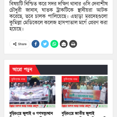
বিষয়টি নিশ্চিত করে সদর দক্ষিণ থানার ওসি দেবাশীষ
চৌধুরী জানান, ঘাতক ট্রাকটিকে স্থানীয়রা আটক
করেছে, তবে চালক পালিয়েছে। এছাড়া মরদেহগুলো
কুমিল্লা মেডিকেলে কলেজ হাসপাতাল মর্গে প্রেরণ করা
হয়েছে।
Share
আরো পড়ুন
কুমিল্লার খবর
কুমিল্লার খবর
বুড়িচংয়ে জুলাই ও গণঅভ্যুত্থান
বুড়িচংয়ে জাতীয় জুলাই